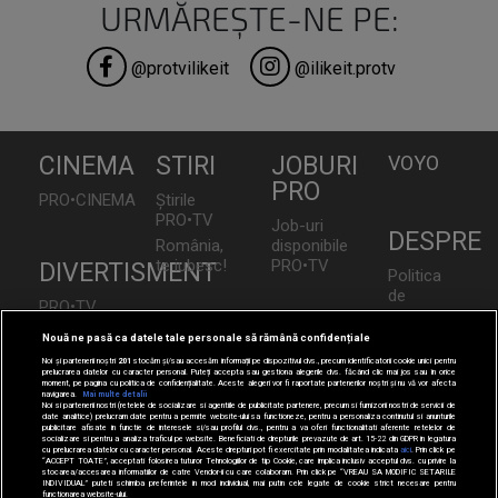
URMĂREȘTE-NE PE:
@protvilikeit
@ilikeit.protv
CINEMA
STIRI
JOBURI
VOYO
PRO
PRO•CINEMA
Știrile
PRO•TV
Job-uri
DESPRE
România,
disponibile
te iubesc!
PRO•TV
DIVERTISMENT
Politica
de
PRO•TV
Confidențialita
Românii
TEHNOLOGIE
LIFESTYLE
Nouă ne pasă ca datele tale personale să rămână confidențiale
Contact
au Talent
Noi și partenerii noștri
201
stocăm și/sau accesăm informații pe dispozitivul dvs., precum identificatorii cookie unici pentru
CNA
I Like IT
Doctor
prelucrarea datelor cu caracter personal. Puteți accepta sau gestiona alegerile dvs. făcând clic mai jos sau în orice
Vocea
moment, pe pagina cu politica de confidențialitate. Aceste alegeri vor fi raportate partenerilor noștri și nu vă vor afecta
de Bine
României
navigarea.
Mai multe detalii
Noi si partenerii nostri (retelele de socializare si agentiile de publicitate partenere, precum si furnizorii nostri de servicii de
Acasă
date analitice) prelucram date pentru a permite website-ului sa functioneze, pentru a personaliza continutul si anunturile
Las
publicitare afisate in functie de interesele si/sau profilul dvs., pentru a va oferi functionalitati aferente retelelor de
SPORT
socializare si pentru a analiza traficul pe website. Beneficiati de drepturile prevazute de art. 15-22 din GDPR in legatura
Fierbinți
Acasă
cu prelucrarea datelor cu caracter personal. Aceste drepturi pot fi exercitate prin modalitatea indicata
aici
. Prin click pe
Gold
“ACCEPT TOATE”, acceptati folosirea tuturor Tehnologiilor de tip Cookie, care implica inclusiv acceptul dvs. cu privire la
Apropo
stocarea/accesarea informatiilor de catre Vendor-ii cu care colaboram. Prin click pe “VREAU SA MODIFIC SETARILE
Sport.ro
INDIVIDUAL” puteti schimba preferintele in mod individual, mai putin cele legate de cookie strict necesare pentru
TV
Perfecte
functionarea website-ului.