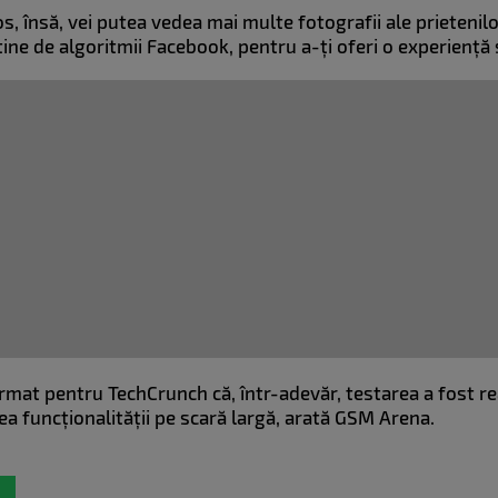
 însă, vei putea vedea mai multe fotografii ale prietenilor 
tine de algoritmii Facebook, pentru a-ți oferi o experiență
mat pentru TechCrunch că, într-adevăr, testarea a fost rea
ea funcționalității pe scară largă, arată GSM Arena.