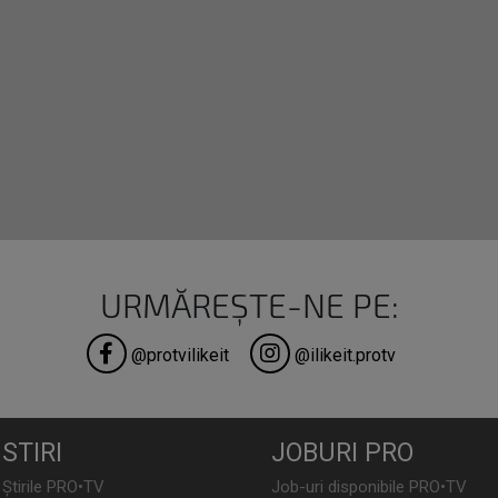
URMĂREȘTE-NE PE:
@protvilikeit
@ilikeit.protv
STIRI
JOBURI PRO
Știrile PRO•TV
Job-uri disponibile PRO•TV