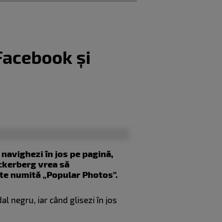
Facebook și
 navighezi în jos pe pagină,
uckerberg vrea să
ate numită „Popular Photos”.
l negru, iar când glisezi în jos