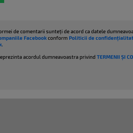
atformei de comentarii sunteți de acord ca datele dumneavoa
ompaniile Facebook
conform
Politicii de confidențialit
k
.
reprezinta acordul dumneavoastra privind
TERMENII ȘI C