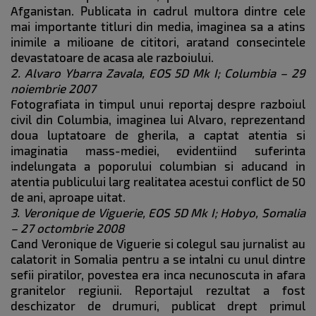
Afganistan. Publicata in cadrul multora dintre cele
mai importante titluri din media, imaginea sa a atins
inimile a milioane de cititori, aratand consecintele
devastatoare de acasa ale razboiului.
2. Alvaro Ybarra Zavala, EOS 5D Mk I; Columbia – 29
noiembrie 2007
Fotografiata in timpul unui reportaj despre razboiul
civil din Columbia, imaginea lui Alvaro, reprezentand
doua luptatoare de gherila, a captat atentia si
imaginatia mass-mediei, evidentiind suferinta
indelungata a poporului columbian si aducand in
atentia publicului larg realitatea acestui conflict de 50
de ani, aproape uitat.
3. Veronique de Viguerie, EOS 5D Mk I; Hobyo, Somalia
– 27 octombrie 2008
Cand Veronique de Viguerie si colegul sau jurnalist au
calatorit in Somalia pentru a se intalni cu unul dintre
sefii piratilor, povestea era inca necunoscuta in afara
granitelor regiunii. Reportajul rezultat a fost
deschizator de drumuri, publicat drept primul