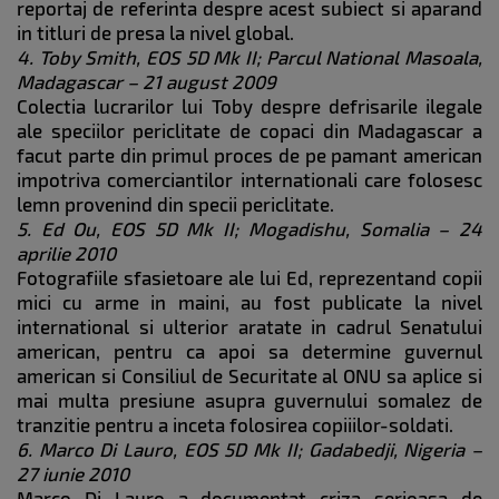
reportaj de referinta despre acest subiect si aparand
in titluri de presa la nivel global.
4. Toby Smith, EOS 5D Mk II; Parcul National Masoala,
Madagascar – 21 august 2009
Colectia lucrarilor lui Toby despre defrisarile ilegale
ale speciilor periclitate de copaci din Madagascar a
facut parte din primul proces de pe pamant american
impotriva comerciantilor internationali care folosesc
lemn provenind din specii periclitate.
5. Ed Ou, EOS 5D Mk II; Mogadishu, Somalia – 24
aprilie 2010
Fotografiile sfasietoare ale lui Ed, reprezentand copii
mici cu arme in maini, au fost publicate la nivel
international si ulterior aratate in cadrul Senatului
american, pentru ca apoi sa determine guvernul
american si Consiliul de Securitate al ONU sa aplice si
mai multa presiune asupra guvernului somalez de
tranzitie pentru a inceta folosirea copiiilor-soldati.
6. Marco Di Lauro, EOS 5D Mk II; Gadabedji, Nigeria –
27 iunie 2010
Marco Di Lauro a documentat criza serioasa de