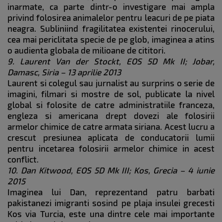
inarmate, ca parte dintr-o investigare mai ampla
privind folosirea animalelor pentru leacuri de pe piata
neagra. Subliniind fragilitatea existentei rinocerului,
cea mai periclitata specie de pe glob, imaginea a atins
o audienta globala de milioane de cititori.
9. Laurent Van der Stockt, EOS 5D Mk II; Jobar,
Damasc, Siria – 13 aprilie 2013
Laurent si colegul sau jurnalist au surprins o serie de
imagini, filmari si mostre de sol, publicate la nivel
global si folosite de catre administratiile franceza,
engleza si americana drept dovezi ale folosirii
armelor chimice de catre armata siriana. Acest lucru a
crescut presiunea aplicata de conducatorii lumii
pentru incetarea folosirii armelor chimice in acest
conflict.
10. Dan Kitwood, EOS 5D Mk III; Kos, Grecia – 4 iunie
2015
Imaginea lui Dan, reprezentand patru barbati
pakistanezi imigranti sosind pe plaja insulei grecesti
Kos via Turcia, este una dintre cele mai importante