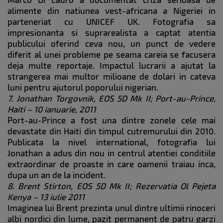
alimente din natiunea vest-africana a Nigeriei in
parteneriat cu UNICEF UK. Fotografia sa
impresionanta si suprarealista a captat atentia
publicului oferind ceva nou, un punct de vedere
diferit al unei probleme pe seama careia se facusera
deja multe reportaje. Impactul lucrarii a ajutat la
strangerea mai multor milioane de dolari in cateva
luni pentru ajutorul poporului nigerian.
7. Jonathan Torgovnik, EOS 5D Mk II; Port-au-Prince,
Haiti – 10 ianuarie, 2011
Port-au-Prince a fost una dintre zonele cele mai
devastate din Haiti din timpul cutremurului din 2010.
Publicata la nivel international, fotografia lui
Jonathan a adus din nou in centrul atentiei conditiile
extraordinar de proaste in care oamenii traiau inca,
dupa un an de la incident.
8. Brent Stirton, EOS 5D Mk II; Rezervatia Ol Pejeta
Kenya – 13 iulie 2011
Imaginea lui Brent prezinta unul dintre ultimii rinoceri
albi nordici din lume, pazit permanent de patru garzi