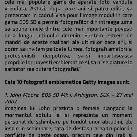
cele mai populare game de aparate foto vandute
vreodata. Astazi, dupa zece ani si patru editii, va
prezentam in cadrul Visa pour l’Image modul in care
gama EOS 5D a permis fotografilor din intreaga lume
sa spuna unele dintre cele mai importante povesti
de-a lungul ultimului deceniu. Suntem extrem de
mandri de aceste realizari ale ultimilor zece ani, si
dorim sa invitam pe toata lumea, fotografi amatori si
profesionisti deopotriva, sa-si impartaseasca
propriile lor povesti emblematice si sa ni se alature la
sarbatorirea puterii fotografiei.”
Cele 10 fotografii emblematice Getty Images sunt:
1. John Moore, EOS 5D Mk I; Arlington, SUA – 27 mai
2007
Imaginea lui John prezinta o femeie plangand la
mormantul sotului ei si reprezinta un moment
personal de schimbare pe fondul unor atitudini, ele
insele in schimbare, fata de desfasurarea trupelor in
conflicte de peste ocean, precum cele din Irak si