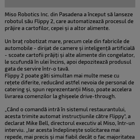
Miso Robotics Inc. din Pasadena a început să lanseze
robotul său Flippy 2, care automatizează procesul de
prăjire a cartofilor, cepei și a altor alimente.
Un braț robotizat mare, precum cele din fabricile de
automobile - dirijat de camere și inteligență artificială
- scoate cartofii prăjiți și alte alimente din congelator,
le scufundă în ulei încins, apoi depozitează produsul
gata de servire într-o tavă.
Flippy 2 poate găti simultan mai multe mese cu
rețete diferite, reducând astfel nevoia de personal de
catering și, spun reprezentanții Miso, poate accelera
livrarea comenzilor la ghișeele drive-through.
„Când o comandă intră în sistemul restaurantului,
acesta trimite automat instrucțiunile către Flippy", a
declarat Mike Bell, directorul executiv al Miso, într-un
interviu. „Iar acesta îndeplinește solicitarea mai
repede, mai precis și mai fiabil decât o fac majoritatea