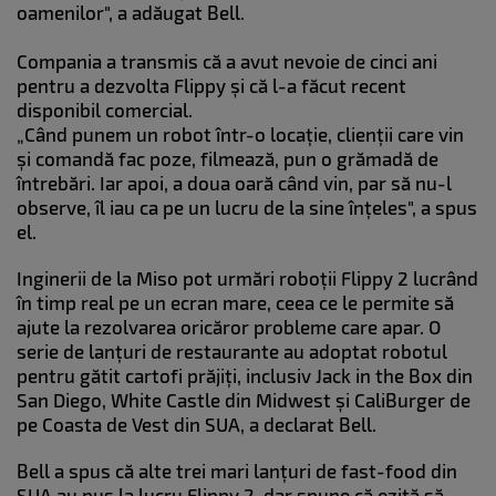
oamenilor", a adăugat Bell.
Compania a transmis că a avut nevoie de cinci ani
pentru a dezvolta Flippy și că l-a făcut recent
disponibil comercial.
„Când punem un robot într-o locație, clienții care vin
și comandă fac poze, filmează, pun o grămadă de
întrebări. Iar apoi, a doua oară când vin, par să nu-l
observe, îl iau ca pe un lucru de la sine înțeles", a spus
el.
Inginerii de la Miso pot urmări roboții Flippy 2 lucrând
în timp real pe un ecran mare, ceea ce le permite să
ajute la rezolvarea oricăror probleme care apar. O
serie de lanțuri de restaurante au adoptat robotul
pentru gătit cartofi prăjiți, inclusiv Jack in the Box din
San Diego, White Castle din Midwest și CaliBurger de
pe Coasta de Vest din SUA, a declarat Bell.
Bell a spus că alte trei mari lanțuri de fast-food din
SUA au pus la lucru Flippy 2, dar spune că ezită să