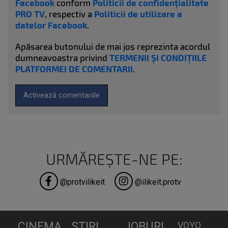
Facebook
conform
Politicii de confidențialitate
PRO TV
, respectiv a
Politicii de utilizare a
datelor Facebook
.
Apăsarea butonului de mai jos reprezinta acordul
dumneavoastra privind
TERMENII ȘI CONDIȚIILE
PLATFORMEI DE COMENTARII
.
Activează comentariile
URMĂREȘTE-NE PE:
@protvilikeit
@ilikeit.protv
CINEMA
STIRI
JOBURI
VOYO