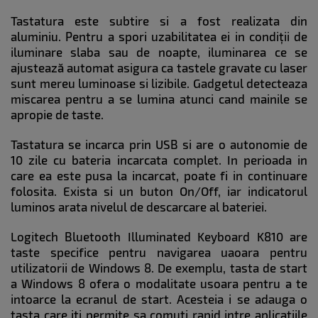
Tastatura este subtire si a fost realizata din
aluminiu. Pentru a spori uzabilitatea ei in condiții de
iluminare slaba sau de noapte, iluminarea ce se
ajustează automat asigura ca tastele gravate cu laser
sunt mereu luminoase si lizibile. Gadgetul detecteaza
miscarea pentru a se lumina atunci cand mainile se
apropie de taste.
Tastatura se incarca prin USB si are o autonomie de
10 zile cu bateria incarcata complet. In perioada in
care ea este pusa la incarcat, poate fi in continuare
folosita. Exista si un buton On/Off, iar indicatorul
luminos arata nivelul de descarcare al bateriei.
Logitech Bluetooth Illuminated Keyboard K810 are
taste specifice pentru navigarea uaoara pentru
utilizatorii de Windows 8. De exemplu, tasta de start
a Windows 8 ofera o modalitate usoara pentru a te
intoarce la ecranul de start. Acesteia i se adauga o
tasta care iti permite sa comuti rapid intre aplicatiile