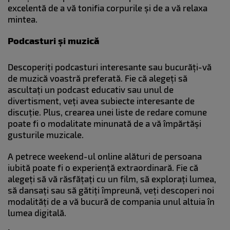
excelentă de a vă tonifia corpurile și de a vă relaxa
mintea.
Podcasturi și muzică
Descoperiți podcasturi interesante sau bucurăți-vă
de muzică voastră preferată. Fie că alegeți să
ascultați un podcast educativ sau unul de
divertisment, veți avea subiecte interesante de
discuție. Plus, crearea unei liste de redare comune
poate fi o modalitate minunată de a vă împărtăși
gusturile muzicale.
A petrece weekend-ul online alături de persoana
iubită poate fi o experiență extraordinară. Fie că
alegeți să vă răsfățați cu un film, să explorați lumea,
să dansați sau să gătiți împreună, veți descoperi noi
modalități de a vă bucură de compania unul altuia în
lumea digitală.