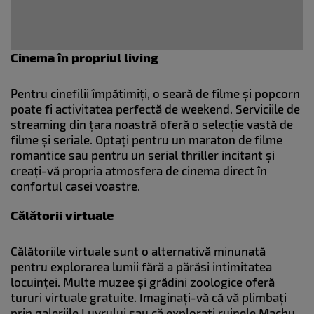
Cinema în propriul living
Pentru cinefilii împătimiți, o seară de filme și popcorn
poate fi activitatea perfectă de weekend. Serviciile de
streaming din țara noastră oferă o selecție vastă de
filme și seriale. Optați pentru un maraton de filme
romantice sau pentru un serial thriller incitant și
creați-vă propria atmosfera de cinema direct în
confortul casei voastre.
Călătorii virtuale
Călătoriile virtuale sunt o alternativă minunată
pentru explorarea lumii fără a părăsi intimitatea
locuinței. Multe muzee și grădini zoologice oferă
tururi virtuale gratuite. Imaginați-vă că vă plimbați
prin galeriile Luvrului sau că explorați ruinele Machu