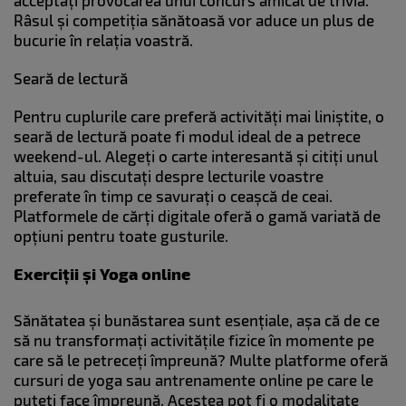
acceptați provocarea unui concurs amical de trivia.
Râsul și competiția sănătoasă vor aduce un plus de
bucurie în relația voastră.
Seară de lectură
Pentru cuplurile care preferă activități mai liniștite, o
seară de lectură poate fi modul ideal de a petrece
weekend-ul. Alegeți o carte interesantă și citiți unul
altuia, sau discutați despre lecturile voastre
preferate în timp ce savurați o ceașcă de ceai.
Platformele de cărți digitale oferă o gamă variată de
opțiuni pentru toate gusturile.
Exerciții și Yoga online
Sănătatea și bunăstarea sunt esențiale, așa că de ce
să nu transformați activitățile fizice în momente pe
care să le petreceți împreună? Multe platforme oferă
cursuri de yoga sau antrenamente online pe care le
puteți face împreună. Acestea pot fi o modalitate