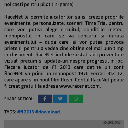
noi casti pentru pilot (in-game).
RaceNet le permite jucatorilor sa isi creeze propriile
evenimente, personalizate: scenarii Time Trial pentru
care vor putea alege circuitul, conditiile meteo,
monopostul in care se va concura si durata
evenimentului – dupa care isi vor putea provoca
prietenii pentru a vedea cine obtine cel mai bun timp
in clasament. RaceNet include si statistici prezentate
vizual, precum si update-uri despre progresul in joc.
Fiecare jucator de F1 2013 care detine un cont
RaceNet va primi un monopost 1976 Ferrari 312 T2,
care apare si in noul film Rush. Contul RaceNet poate
fi creat gratuit la adresa www.racenet.com.
SHARE ARTICOL:
TAGS:
#fi 2013
#download