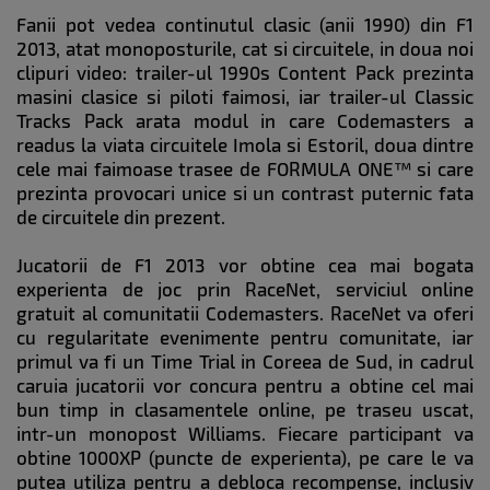
Fanii pot vedea continutul clasic (anii 1990) din F1
2013, atat monoposturile, cat si circuitele, in doua noi
clipuri video: trailer-ul 1990s Content Pack prezinta
masini clasice si piloti faimosi, iar trailer-ul Classic
Tracks Pack arata modul in care Codemasters a
readus la viata circuitele Imola si Estoril, doua dintre
cele mai faimoase trasee de FORMULA ONE™ si care
prezinta provocari unice si un contrast puternic fata
de circuitele din prezent.
Jucatorii de F1 2013 vor obtine cea mai bogata
experienta de joc prin RaceNet, serviciul online
gratuit al comunitatii Codemasters. RaceNet va oferi
cu regularitate evenimente pentru comunitate, iar
primul va fi un Time Trial in Coreea de Sud, in cadrul
caruia jucatorii vor concura pentru a obtine cel mai
bun timp in clasamentele online, pe traseu uscat,
intr-un monopost Williams. Fiecare participant va
obtine 1000XP (puncte de experienta), pe care le va
putea utiliza pentru a debloca recompense, inclusiv