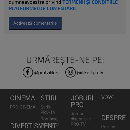
dumneavoastra privind
TERMENII ȘI CONDIȚIILE
PLATFORMEI DE COMENTARII
.
Activează comentariile
URMĂREȘTE-NE PE:
@protvilikeit
@ilikeit.protv
CINEMA
STIRI
JOBURI
VOYO
PRO
PRO•CINEMA
Știrile
PRO•TV
Job-uri
DESPRE
România,
disponibile
te iubesc!
PRO•TV
DIVERTISMENT
Politica