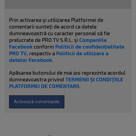
Prin activarea și utilizarea Platformei de
comentarii sunteți de acord ca datele
dumneavoastră cu caracter personal să fie
prelucrate de PRO TV S.R.L. și
Companiile
Facebook
conform
Politicii de confidențialitate
PRO TV
, respectiv a
Politicii de utilizare a
datelor Facebook
.
Apăsarea butonului de mai jos reprezinta acordul
dumneavoastra privind
TERMENII ȘI CONDIȚIILE
PLATFORMEI DE COMENTARII
.
Activează comentariile