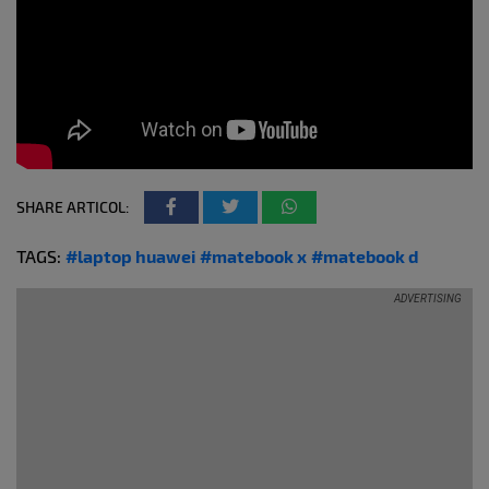
SHARE ARTICOL:
TAGS:
#laptop huawei
#matebook x
#matebook d