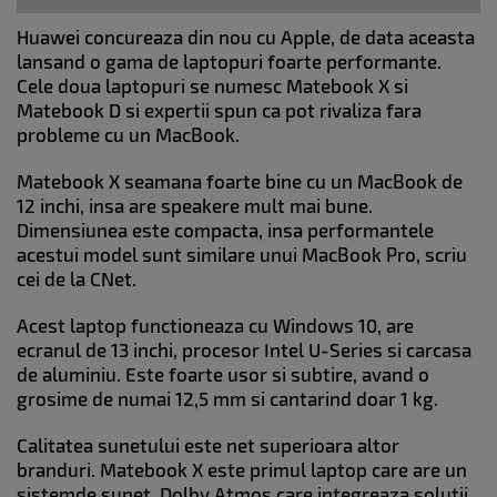
Huawei concureaza din nou cu Apple, de data aceasta
lansand o gama de laptopuri foarte performante.
Cele doua laptopuri se numesc Matebook X si
Matebook D si expertii spun ca pot rivaliza fara
probleme cu un MacBook.
Matebook X seamana foarte bine cu un MacBook de
12 inchi, insa are speakere mult mai bune.
Dimensiunea este compacta, insa performantele
acestui model sunt similare unui MacBook Pro, scriu
cei de la CNet.
Acest laptop functioneaza cu Windows 10, are
ecranul de 13 inchi, procesor Intel U-Series si carcasa
de aluminiu. Este foarte usor si subtire, avand o
grosime de numai 12,5 mm si cantarind doar 1 kg.
Calitatea sunetului este net superioara altor
branduri. Matebook X este primul laptop care are un
sistemde sunet Dolby Atmos care integreaza solutii