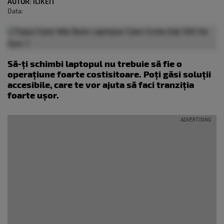
AUTOR:
ILIKEIT
Data:
Să-ți schimbi laptopul nu trebuie să fie o
operațiune foarte costisitoare. Poți găsi soluții
accesibile, care te vor ajuta să faci tranziția
foarte ușor.