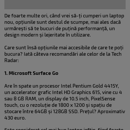
De foarte multe ori, când vrei să-ți cumperi un laptop
nou, opțiunile sunt destul de scumpe, mai ales dacă
urmărești să te bucuri de puțină performanță, un
design modern și lejeritate în utilizare.
Care sunt însă opțiunile mai accesibile de care te poți
bucura? Iată câteva recomandări ale celor de la Tech
Radar:
1. Microsoft Surface Go
Are în spate un procesor Intel Pentium Gold 4415Y,
un accelerator grafic Intel HD Graphics 615, vine cu 4
sau 8 GB RAM, un display de 10.5 inch, PixelSense
touch, cu o rezoluție de 1800 x 1200 și spațiu de
stocare între 64GB și 128GB SSD. Prețul? Aproximativ
430 euro.
Este considerat cel mai bun laptop ieftin, fiind foarte