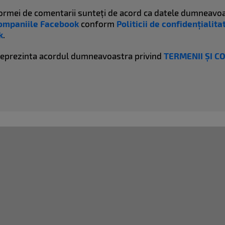
atformei de comentarii sunteți de acord ca datele dumneavoa
ompaniile Facebook
conform
Politicii de confidențialit
k
.
reprezinta acordul dumneavoastra privind
TERMENII ȘI C