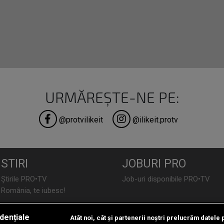
URMĂREȘTE-NE PE:
@protvilikeit
@ilikeit.protv
STIRI
JOBURI PRO
Știrile PRO•TV
Job-uri disponibile PRO•TV
România, te iubesc!
LIFESTYLE
dențiale
Atât noi, cât și partenerii noștri prelucrăm datele 
TEHNOLOGIE