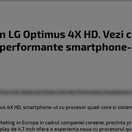
 LG Optimus 4X HD. Vezi c
i performante smartphone-u
us 4X HD, smartphone-ul cu procesor quad-core si sistem
keting in Europa in cadrul companiei coreene, prezinta 
play de 4,7 inch ofera o experienta noua cu procesorul qu