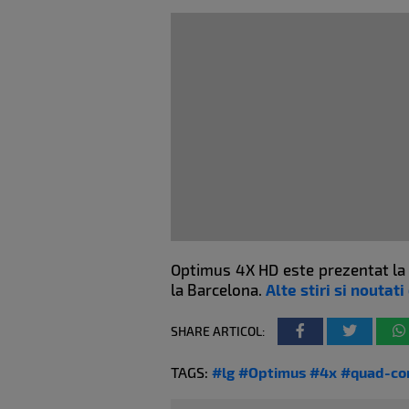
Optimus 4X HD este prezentat la s
la Barcelona.
Alte stiri si nouta
SHARE ARTICOL:
TAGS:
#lg
#Optimus
#4x
#quad-co