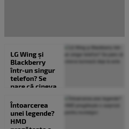
LG Wing și
Blackberry
într-un singur
telefon? Se
pare că cineva
lucrează
deja...
Întoarcerea
unei legende?
HMD