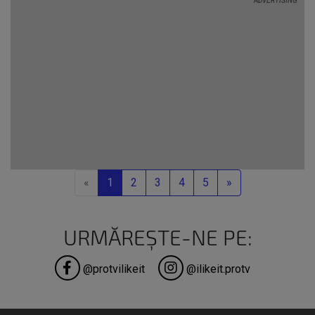
generativă...
Previous
Next
«
1
2
3
4
5
»
URMĂREȘTE-NE PE:
@protvilikeit
@ilikeit.protv