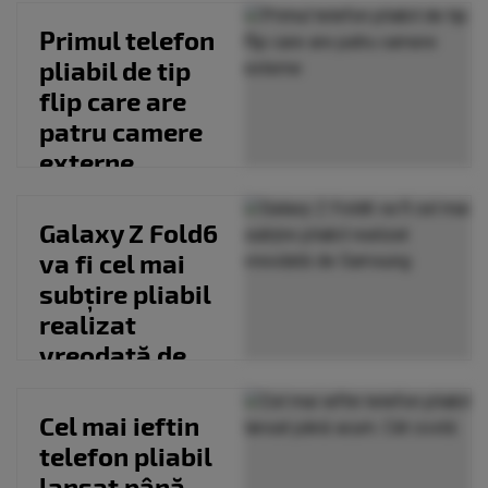
pliabil
Primul telefon
pliabil de tip
flip care are
patru camere
externe
Galaxy Z Fold6
va fi cel mai
subțire pliabil
realizat
vreodată de
Samsung
Cel mai ieftin
telefon pliabil
lansat până