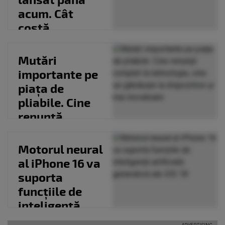
acum. Cât
costă
Mutări
importante pe
piața de
pliabile. Cine
renunță
complet la
tehnologie,
Motorul neural
cine...
al iPhone 16 va
suporta
funcțiile de
inteligență
artificială