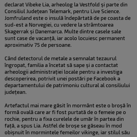
declarat Vibeke Lia, arheolog la Vestfold și parte din
Consiliul Județean Telemark, pentru Live Science.
Jomfruland este o insulă îndepărtată de pe coasta de
sud-est a Norvegiei, cu vedere la strâmtoarea
Skagerrak și Danemarca. Multe dintre casele sale
sunt case de vacanță, iar acolo locuiesc permanent
aproximativ 75 de persoane.
Când detectorul de metale a semnalat tezaurul
îngropat, familia a încetat să sape și a contactat
arheologii administrației locale pentru a investiga
descoperirea, potrivit unei postări pe Facebook a
departamentului de patrimoniu cultural al consiliului
județean.
Artefactul mai mare găsit în mormânt este o broșă în
formă ovală care ar fi fost purtată de o femeie pe o
rochie, pentru a fixa curelele de umăr în partea din
față, a spus Lia. Astfel de broșe se găseau în mod
obișnuit în mormintele femeilor vikinge, iar stilul său