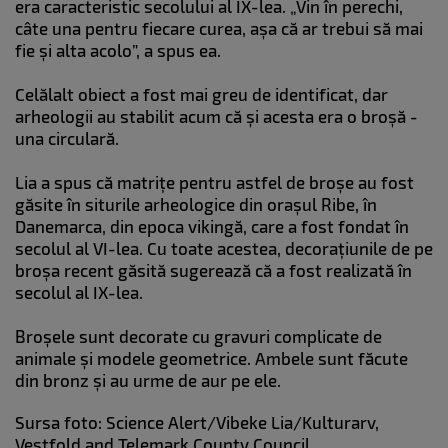
era caracteristic secolului al IX-lea. „Vin în perechi,
câte una pentru fiecare curea, așa că ar trebui să mai
fie și alta acolo”, a spus ea.
Celălalt obiect a fost mai greu de identificat, dar
arheologii au stabilit acum că și acesta era o broșă -
una circulară.
Lia a spus că matrițe pentru astfel de broșe au fost
găsite în siturile arheologice din orașul Ribe, în
Danemarca, din epoca vikingă, care a fost fondat în
secolul al VI-lea. Cu toate acestea, decorațiunile de pe
broșa recent găsită sugerează că a fost realizată în
secolul al IX-lea.
Broșele sunt decorate cu gravuri complicate de
animale și modele geometrice. Ambele sunt făcute
din bronz și au urme de aur pe ele.
Sursa foto: Science Alert/Vibeke Lia/Kulturarv,
Vestfold and Telemark County Council