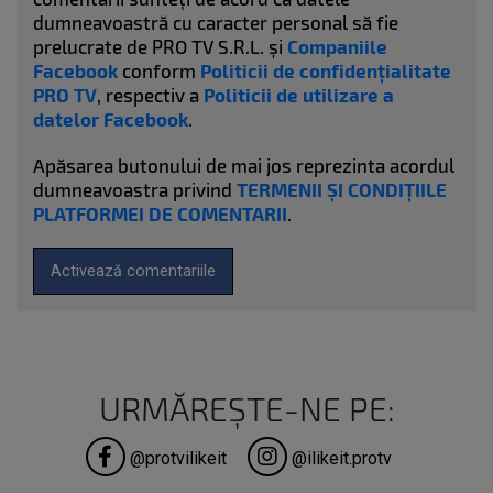
dumneavoastră cu caracter personal să fie
prelucrate de PRO TV S.R.L. și
Companiile
Facebook
conform
Politicii de confidențialitate
PRO TV
, respectiv a
Politicii de utilizare a
datelor Facebook
.
Apăsarea butonului de mai jos reprezinta acordul
dumneavoastra privind
TERMENII ȘI CONDIȚIILE
PLATFORMEI DE COMENTARII
.
Activează comentariile
URMĂREȘTE-NE PE:
@protvilikeit
@ilikeit.protv