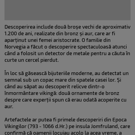
Descoperirea include două broșe vechi de aproximativ
1.200 de ani, realizate din bronz și aur, care ar fi
aparținut unei femei aristocrate. O familie din
Norvegia a făcut o descoperire spectaculoasă atunci
când a folosit un detector de metale pentru a căuta în
curte un cercel pierdut.
În loc să găsească bijuteriile moderne, au detectat un
semnal sub un copac mare din spatele casei lor. Și
când au săpat au descoperit relicve dintr-o
înmormântare vikingă: două ornamente de bronz
despre care experții spun că erau odată acoperite cu
aur.
Artefactele ar putea fi primele descoperiri din Epoca
Vikingilor (793 - 1066 d.Hr.) pe insula Jomfruland, care
confirmă că oamenii locuiau acolo la acea vreme, a