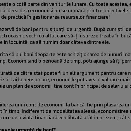
ește o cotă parte din veniturile lunare. Cu toate acestea, 
acă ideea de a economisi nu se numără printre obiectivele 
 de practică în gestionarea resurselor financiare!
rezervă de bani pentru situații de urgență. După cum știi de
ctrocasnic vechi cu altul care să-ți ușureze treaba în bucă
 în locuință, ca să numim doar câteva dintre ele.
rită să pui bani deoparte este achiziționarea de bunuri ma
imp. Economisind o perioadă de timp, poți ajunge să îți perm
urată de către stat poate fi un alt argument pentru care m
ei să-l ai la pensionare, economiile pot avea o valoare mai
taie un plan de economii, ține cont în principal de salariu și d
iderea unui cont de economii la bancă, fie prin plasarea uno
it în timp. Indiferent de modalitatea aleasă, economisirea
ure de o viață financiară echilibrată atât în prezent, cât și 
i nevoie urgentă de bani?