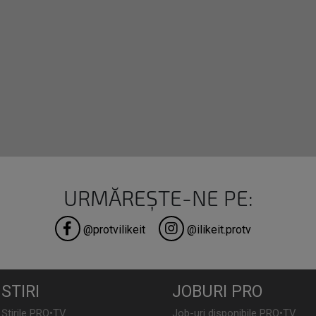
URMĂREȘTE-NE PE:
@protvilikeit
@ilikeit.protv
STIRI
JOBURI PRO
Știrile PRO•TV
Job-uri disponibile PRO•TV