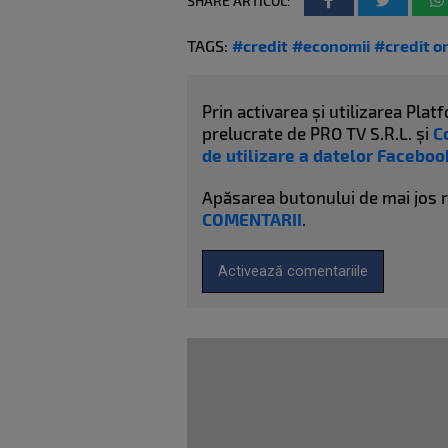
SHARE ARTICOL:
TAGS:
#credit
#economii
#credit o
Prin activarea și utilizarea Pl
prelucrate de PRO TV S.R.L. și
C
de utilizare a datelor Faceboo
Apăsarea butonului de mai jos 
COMENTARII
.
Activează comentariile