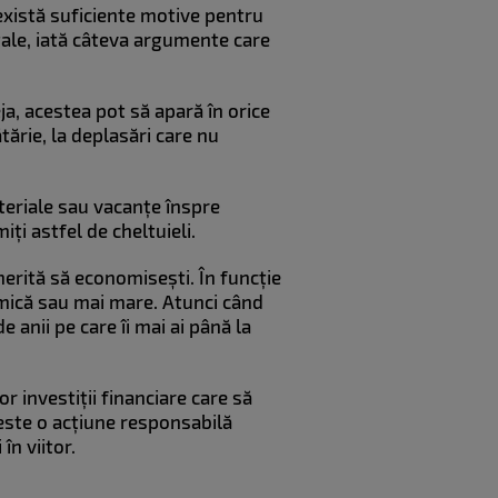
există suficiente motive pentru
tale, iată câteva argumente care
ja, acestea pot să apară în orice
tărie, la deplasări care nu
teriale sau vacanțe înspre
iți astfel de cheltuieli.
erită să economisești. În funcție
 mică sau mai mare. Atunci când
e anii pe care îi mai ai până la
r investiții financiare care să
 este o acțiune responsabilă
în viitor.