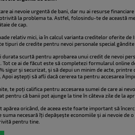
care ai nevoie urgentă de bani, dar nu ai resurse financiare 
potrivită la problema ta. Astfel, folosindu-te de această m
ătaie de cap.
e relativ mici, ia în calcul varianta creditelor oferite de IF
te tipuri de credite pentru nevoi personale special gândite 
e și durata scurtă pentru aprobarea unui credit de nevoi pe
. Tot ce ai de făcut este să completezi formularul online de
 sigur și securizat, și să depui un minim de acte, printre c
ar. Apoi aștepți să afli dacă cererea ta pentru accesarea î
inite, te poți califica pentru accesarea sumei de care ai ne
at pentru că banii pot ajunge la tine în câteva zile de la a
t apărea oricând, de aceea este foarte important să încerci
ive suma necesară îți depășește economiile și ai nevoie de
ivită pentru tine.