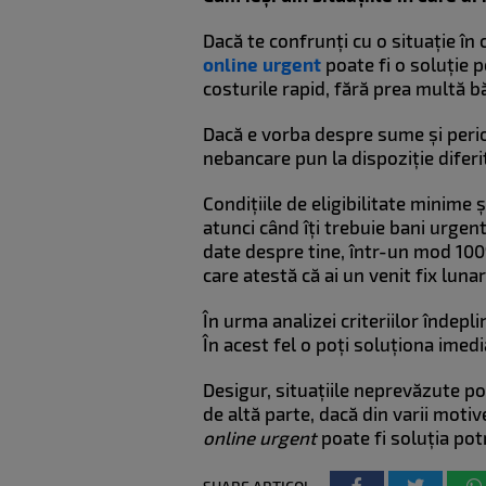
Dacă te confrunți cu o situație în 
online urgent
poate fi o soluție 
costurile rapid, fără prea multă b
Dacă e vorba despre sume și perioad
nebancare pun la dispoziție diferi
Condițiile de eligibilitate minim
atunci când îți trebuie bani urgent
date despre tine, într-un mod 100%
care atestă că ai un venit fix lun
În urma analizei criteriilor îndepl
În acest fel o poți soluționa imedi
Desigur, situațiile neprevăzute po
de altă parte, dacă din varii mot
online urgent
poate fi soluția potr