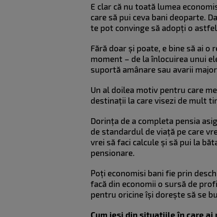
E clar că nu toată lumea economis
care să pui ceva bani deoparte. D
te pot convinge să adopți o astfel
Fără doar și poate, e bine să ai o 
moment – de la înlocuirea unui ele
suportă amânare sau avarii majore
Un al doilea motiv pentru care me
destinații la care visezi de mult t
Dorința de a completa pensia asig
de standardul de viață pe care vr
vrei să faci calcule și să pui la bă
pensionare.
Poți economisi bani fie prin desch
facă din economii o sursă de prof
pentru oricine își dorește să se buc
Cum ieși din situațiile în care a