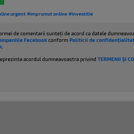
nline urgent
#imprumut online
#investitie
atformei de comentarii sunteți de acord ca datele dumneavoa
ompaniile Facebook
conform
Politicii de confidențialit
k
.
reprezinta acordul dumneavoastra privind
TERMENII ȘI C