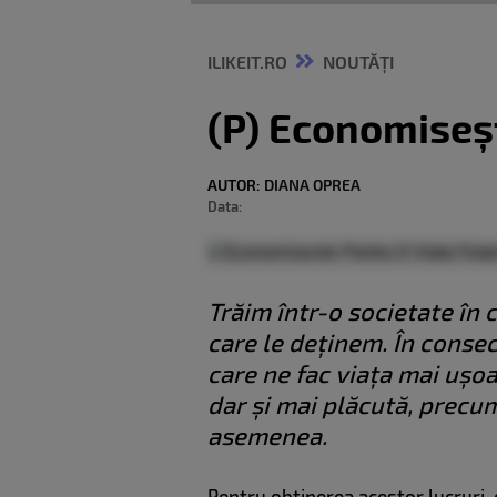
ILIKEIT.RO
NOUTĂȚI
(P) Economiseșt
AUTOR:
DIANA OPREA
Data:
Trăim într-o societate în 
care le deținem. În conse
care ne fac viața mai ușoa
dar și mai plăcută, precum
asemenea.
Pentru obținerea acestor lucruri,