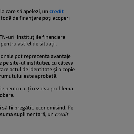
la care să apelezi, un
credit
etodă de finanțare poți acoperi
N-uri. Instituțiile financiare
pentru astfel de situații.
rsonale pot reprezenta avantaje
 pe site-ul instituției, cu câteva
are actul de identitate și o copie
mprumutului este aprobată.
voie pentru a-ți rezolva problema.
probare.
 să fii pregătit, economisind. Pe
 o sumă suplimentară, un
credit