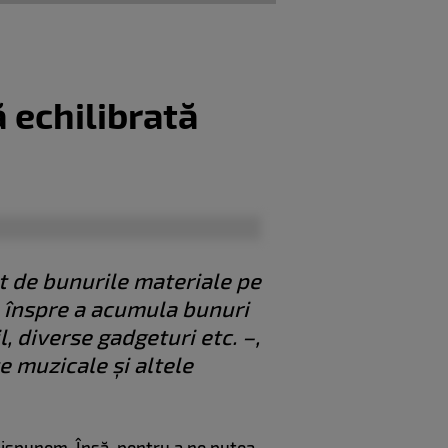
 echilibrată
it de bunurile materiale pe
e înspre a acumula bunuri
, diverse gadgeturi etc. –,
e muzicale și altele
dispunem. Însă, pentru a ne putea