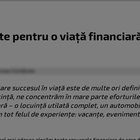
e pentru o viață financiară
care succesul în viață este de multe ori defin
cință, ne concentrăm în mare parte eforturil
ră – o locuință utilată complet, un automobil
 tot felul de experiențe: vacanțe, eveniment
 cel mai adesea alocăm toate resursele financiare de care 