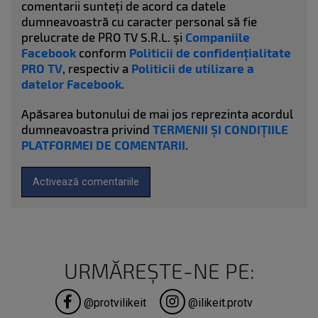
comentarii sunteți de acord ca datele
dumneavoastră cu caracter personal să fie
prelucrate de PRO TV S.R.L. și
Companiile
Facebook
conform
Politicii de confidențialitate
PRO TV
, respectiv a
Politicii de utilizare a
datelor Facebook
.
Apăsarea butonului de mai jos reprezinta acordul
dumneavoastra privind
TERMENII ȘI CONDIȚIILE
PLATFORMEI DE COMENTARII
.
Activează comentariile
URMĂREȘTE-NE PE:
@protvilikeit
@ilikeit.protv