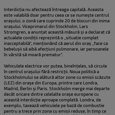
Interdicția nu afectează întreaga capitală. Aceasta
este valabilă doar pentru ceea ce se numește centrul
orașului, o zonă care cuprinde 20 de blocuri din inima
orașului. Viceprimarul din Stockholm, Lars
Stromgren, a anunțat această măsură și a declarat că
actualele condiții reprezintă o „situație complet
inacceptabilă", menționând că aerul din oraș „face ca
bebelușii să aibă afecțiuni pulmonare, iar persoanele
în vârstă să moară prematur".
Vehiculele electrice vor putea, bineînțeles, să circule
în centrul orașului fără restricții. Noua politică a
Stockholmului se alătură altor zone cu emisii scăzute
(LEZ) din orașe din Europa, printre care Londra,
Madrid, Berlin și Paris. Stockholm merge mai departe
decât oricare dintre celelalte orașe europene cu
această interdicție aproape completă. Londra, de
exemplu, taxează vehiculele pe bază de combustie
pentru a trece prin zona cu emisii reduse, în timp ce