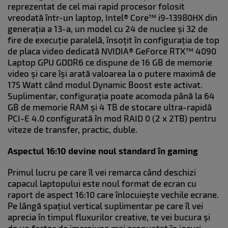
reprezentat de cel mai rapid procesor folosit
vreodată într-un laptop, Intel® Core™ i9-13980HX din
generația a 13-a, un model cu 24 de nuclee și 32 de
fire de execuție paralelă, însoțit în configurația de top
de placa video dedicată NVIDIA® GeForce RTX™ 4090
Laptop GPU GDDR6 ce dispune de 16 GB de memorie
video și care își arată valoarea la o putere maximă de
175 Watt când modul Dynamic Boost este activat.
Suplimentar, configurația poate acomoda până la 64
GB de memorie RAM și 4 TB de stocare ultra-rapidă
PCI-E 4.0 configurată în mod RAID 0 (2 x 2TB) pentru
viteze de transfer, practic, duble.
Aspectul 16:10 devine noul standard în gaming
Primul lucru pe care îl vei remarca când deschizi
capacul laptopului este noul format de ecran cu
raport de aspect 16:10 care înlocuiește vechile ecrane.
Pe lângă spațiul vertical suplimentar pe care îl vei
aprecia în timpul fluxurilor creative, te vei bucura și