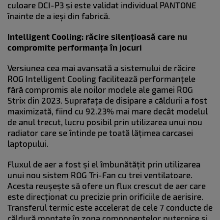
culoare DCI-P3 și este validat individual PANTONE
înainte de a ieși din fabrică.
Intelligent Cooling: răcire silențioasă care nu
compromite performanța în jocuri
Versiunea cea mai avansată a sistemului de răcire
ROG Intelligent Cooling facilitează performanțele
fără compromis ale noilor modele ale gamei ROG
Strix din 2023. Suprafața de disipare a căldurii a fost
maximizată, fiind cu 92.23% mai mare decât modelul
de anul trecut, lucru posibil prin utilizarea unui nou
radiator care se întinde pe toată lățimea carcasei
laptopului.
Fluxul de aer a fost și el îmbunătățit prin utilizarea
unui nou sistem ROG Tri-Fan cu trei ventilatoare.
Acesta reușește să ofere un flux crescut de aer care
este direcționat cu precizie prin orificiile de aerisire.
Transferul termic este accelerat de cele 7 conducte de
căldură montate în zona componentelor puternice și