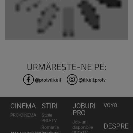
URMĂREȘTE-NE PE:
@protvilikeit
@ilikeit.protv
CINEMA
STIRI
JOBURI
VOYO
PRO
PRO•CINEMA
Știrile
PRO•TV
Job-uri
DESPRE
România,
disponibile
te iubesc!
PRO•TV