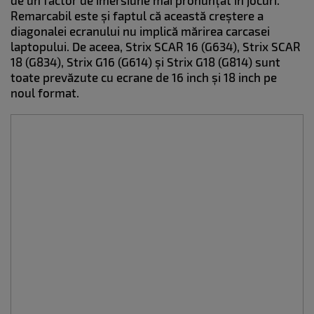
de un factor de imersiune mai pronunțat în jocuri.
Remarcabil este și faptul că această creștere a
diagonalei ecranului nu implică mărirea carcasei
laptopului. De aceea, Strix SCAR 16 (G634), Strix SCAR
18 (G834), Strix G16 (G614) și Strix G18 (G814) sunt
toate prevăzute cu ecrane de 16 inch și 18 inch pe
noul format.