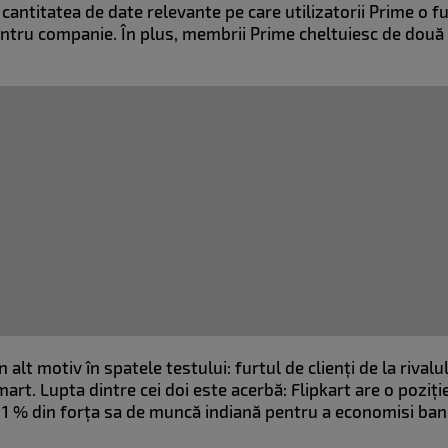
 cantitatea de date relevante pe care utilizatorii Prime o f
tru companie. În plus, membrii Prime cheltuiesc de două 
un alt motiv în spatele testului: furtul de clienți de la rivalu
t. Lupta dintre cei doi este acerbă: Flipkart are o poziție
 1 % din forța sa de muncă indiană pentru a economisi ban