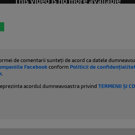
atformei de comentarii sunteți de acord ca datele dumneavoa
ompaniile Facebook
conform
Politicii de confidențialit
k
.
reprezinta acordul dumneavoastra privind
TERMENII ȘI C