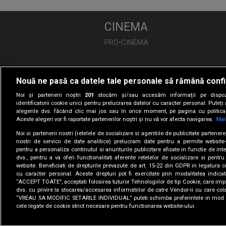
CINEMA
PRO•CINEMA
DIVERTISMENT
Nouă ne pasă ca datele tale personale să rămână confi
PRO•TV
Noi și partenerii noștri
201
stocăm și/sau accesăm informații pe dispozi
Românii au Talent
identificatorii cookie unici pentru prelucrarea datelor cu caracter personal. Puteț
alegerile dvs. făcând clic mai jos sau în orice moment, pe pagina cu politica 
Vocea României
Aceste alegeri vor fi raportate partenerilor noștri și nu vă vor afecta navigarea.
Mai
Las Fierbinți
Noi si partenerii nostri (retelele de socializare si agentiile de publicitate partener
Apropo TV
nostri de servicii de date analitice) prelucram date pentru a permite website-
pentru a personaliza continutul si anunturile publicitare afisate in functie de inte
dvs., pentru a va oferi functionalitati aferente retelelor de socializare si pentru
website. Beneficiati de drepturile prevazute de art. 15-22 din GDPR in legatura c
cu caracter personal. Aceste drepturi pot fi exercitate prin modalitatea indica
“ACCEPT TOATE”, acceptati folosirea tuturor Tehnologiilor de tip Cookie, care impl
dvs. cu privire la stocarea/accesarea informatiilor de catre Vendor-ii cu care col
“VREAU SA MODIFIC SETARILE INDIVIDUAL” puteti schimba preferintele in mod i
cele legate de cookie strict necesare pentru functionarea website-ului.