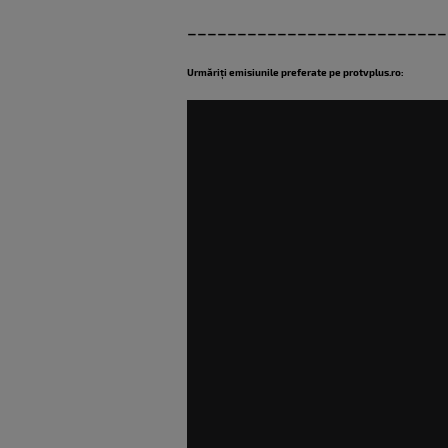
__________________________
Urmăriți emisiunile preferate pe protvplus.ro: