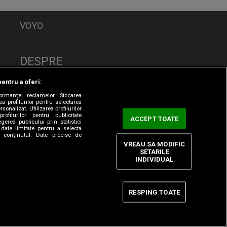
VOYO
DESPRE
Politica de Confidențialitate
pentru a oferi:
Contact
formanței reclamelor. Stocarea
CNA
a profilurilor pentru selectarea
sonalizat. Utilizarea profilurilor
rofilurilor pentru publicitate
ACCEPT TOATE
erea publicului prin statistici
date limitate pentru a selecta
ta conținutul. Date precise de
VREAU SA MODIFIC
SETARILE
INDIVIDUAL
RESPING TOATE