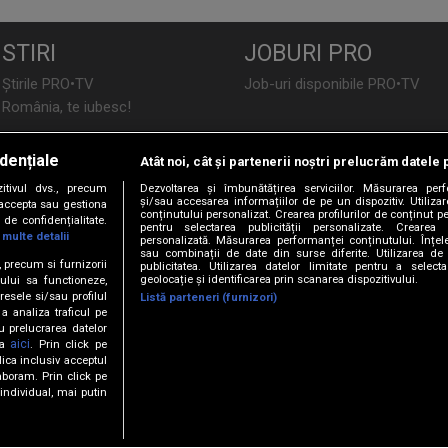
STIRI
JOBURI PRO
Știrile PRO•TV
Job-uri disponibile PRO•TV
România, te iubesc!
LIFESTYLE
dențiale
Atât noi, cât și partenerii noștri prelucrăm datele 
TEHNOLOGIE
Doctor de Bine
tivul dvs., precum
Dezvoltarea și îmbunătățirea serviciilor. Măsurarea per
I Like IT
Acasă
și/sau accesarea informațiilor de pe un dispozitiv. Utilizare
i accepta sau gestiona
conținutului personalizat. Crearea profilurilor de conținut per
de confidențialitate.
Acasă Gold
pentru selectarea publicității personalizate. Crearea p
 multe detalii
personalizată. Măsurarea performanței conținutului. Înțeleg
Perfecte
sau combinații de date din surse diferite. Utilizarea de 
SPORT
e, precum si furnizorii
publicitatea. Utilizarea datelor limitate pentru a selec
DeBărbați
geolocație și identificarea prin scanarea dispozitivului.
ului sa functioneze,
Foodstory
resele si/sau profilul
Sport.ro
Listă parteneri (furnizori)
 a analiza traficul pe
PRO•ARENA
u prelucrarea datelor
aici
ta
. Prin click pe
ECONOMIC
ica inclusiv acceptul
aboram. Prin click pe
iBani
ndividual, mai putin