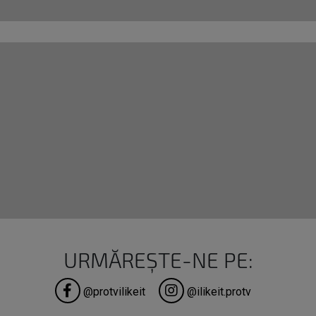
URMĂREȘTE-NE PE:
@protvilikeit
@ilikeit.protv