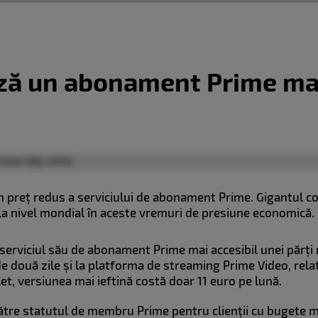
ă un abonament Prime mai
 preț redus a serviciului de abonament Prime. Gigantul co
la nivel mondial în aceste vremuri de presiune economică.
serviciul său de abonament Prime mai accesibil unei părți m
de două zile și la platforma de streaming Prime Video, rela
, versiunea mai ieftină costă doar 11 euro pe lună.
re statutul de membru Prime pentru clienții cu bugete mai