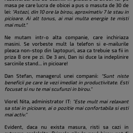
masa pe care lucra de obicei a pus o masuta de 30 de
lei:
"Astazi, din 10 ore la birou, aproximativ 7 le stau in
picioare. Ai alt tonus, ai mai multa energie te misti
mai mult."
Ne mutam intr-o alta companie, care inchiriaza
masini. Se vorbeste mult la telefon si e-mailurile
pleaca non-stop din laptopuri, asa ca trebuie sa fii in
priza 8 ore pe zi. De 3 ani, Dan isi duce la indeplinire
sarcinile stand... in picioare!
Dan Stefan, managerul unei companii:
"Sunt niste
beneficii pe care le vezi imediat in productivitate. Esti
focusat si nu te mai scufunzi in birou."
Viorel Nita, administrator IT:
"Este mult mai relaxant
sa stai in picioare, ai o pozitie mai confortabila si esti
mai activ."
Evident, daca nu exista masura, risti sa cazi in