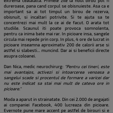
extrema cealalalta. Primele zile la noul birou pot fi
dureroase, pana cand corpul se obisnuieste. Asa ca e
important sa ai tot timpul un birou de rezerva,
obisnuit, si incaltari potrivite. Si te ajuta sa te
concentrezi mai mult la ce ai de facut. O arata tot
studiile. Scaunul iti poate provoca somnolenta,
pentru ca inima bate mai rar. In picioare insa, sangele
circula mai repede prin corp. In plus, 4 ore de lucrat in
picioare inseamna aproximativ 200 de calorii arse si
astfel si slabesti... muncind. Dar ai si beneficii directe
asupra coloanei.
Dan Nica, medic neurochirurg:
"Pentru cei tineri, este
mai avantajos, activezi si intoarcerea venoasa a
sangelui scade si procentul de formare a varicei dar
nu este indicat sa stai mai mult de cateva ore in
picioare."
Moda a aparut in strainatate. Din cei 2.000 de angajati
ai companiei Facebook, 400 lucreaza din picioare.
Evernote pune mare accent pe astfel de birouri si e