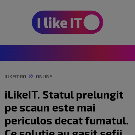
ILIKEIT.RO
ONLINE
iLikeIT. Statul prelungit
pe scaun este mai
periculos decat fumatul.
Ce solutie au gasit sefii