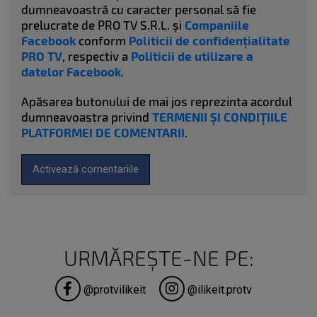
dumneavoastră cu caracter personal să fie
prelucrate de PRO TV S.R.L. și
Companiile
Facebook
conform
Politicii de confidențialitate
PRO TV
, respectiv a
Politicii de utilizare a
datelor Facebook
.
Apăsarea butonului de mai jos reprezinta acordul
dumneavoastra privind
TERMENII ȘI CONDIȚIILE
PLATFORMEI DE COMENTARII
.
Activează comentariile
URMĂREȘTE-NE PE:
@protvilikeit
@ilikeit.protv