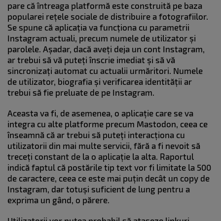
pare că întreaga platformă este construită pe baza
popularei rețele sociale de distribuire a fotografiilor.
Se spune că aplicația va funcționa cu parametrii
Instagram actuali, precum numele de utilizator și
parolele. Așadar, dacă aveți deja un cont Instagram,
ar trebui să vă puteți înscrie imediat și să vă
sincronizați automat cu actualii urmăritori. Numele
de utilizator, biografia și verificarea identității ar
trebui să fie preluate de pe Instagram.
Aceasta va fi, de asemenea, o aplicație care se va
integra cu alte platforme precum Mastodon, ceea ce
înseamnă că ar trebui să puteți interacționa cu
utilizatorii din mai multe servicii, fără a fi nevoit să
treceți constant de la o aplicație la alta. Raportul
indică faptul că postările tip text vor fi limitate la 500
de caractere, ceea ce este mai puțin decât un copy de
Instagram, dar totuși suficient de lung pentru a
exprima un gând, o părere.
Utilizatorii vor putea probabil să atașeze linkuri,