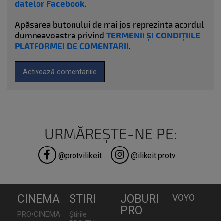
datelor Facebook
.
Apăsarea butonului de mai jos reprezinta acordul
dumneavoastra privind
TERMENII ȘI CONDIȚIILE
PLATFORMEI DE COMENTARII
.
Activează comentariile
URMĂREȘTE-NE PE:
@protvilikeit
@ilikeit.protv
CINEMA
STIRI
JOBURI
VOYO
PRO
PRO•CINEMA
Știrile