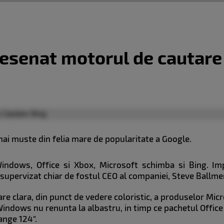
desenat motorul de cautare
i muste din felia mare de popularitate a Google.
indows, Office si Xbox, Microsoft schimba si Bing. Im
supervizat chiar de fostul CEO al companiei, Steve Ballme
re clara, din punct de vedere coloristic, a produselor Mic
indows nu renunta la albastru, in timp ce pachetul Office
ange 124".