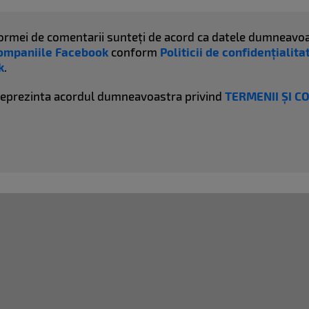
atformei de comentarii sunteți de acord ca datele dumneavoa
ompaniile Facebook
conform
Politicii de confidențialit
k
.
reprezinta acordul dumneavoastra privind
TERMENII ȘI C