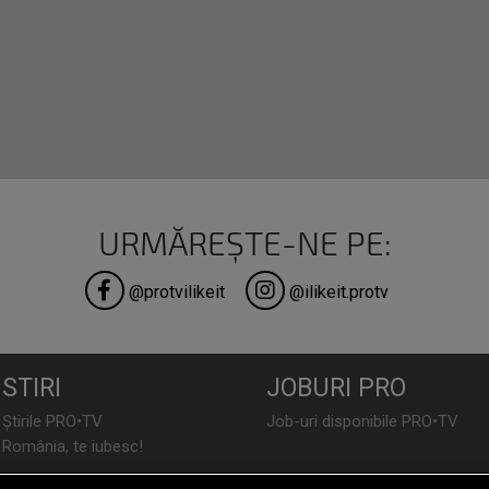
URMĂREȘTE-NE PE:
@protvilikeit
@ilikeit.protv
STIRI
JOBURI PRO
Știrile PRO•TV
Job-uri disponibile PRO•TV
România, te iubesc!