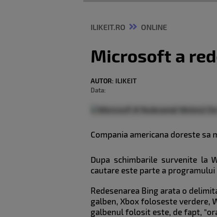
ILIKEIT.RO
ONLINE
Microsoft a re
AUTOR:
ILIKEIT
Data:
Compania americana doreste sa ma
Dupa schimbarile survenite la W
cautare este parte a programului 
Redesenarea Bing arata o delimita
galben, Xbox foloseste verdere, W
galbenul folosit este, de fapt, "or