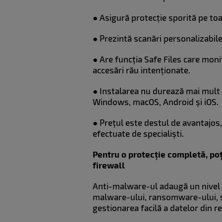
●
Asigură protecție sporită pe toa
●
Prezintă scanări personalizabil
●
Are funcția Safe Files care monit
accesări rău intenționate.
●
Instalarea nu durează mai mult 
Windows, macOS, Android și iOS.
●
Prețul este destul de avantajos
efectuate de specialiști.
Pentru o protecție completă, poț
firewall
Anti-malware-ul adaugă un nivel s
malware-ului, ransomware-ului, s
gestionarea facilă a datelor din r