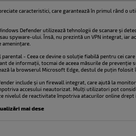
preciate caracteristici, care garantează în primul rând o u
 Windows Defender utilizează tehnologii de scanare și dete
sau spyware-ului. Însă, nu prezintă un VPN integrat, iar a
de amenințare.
 parental - Ceea ce devine o soluție fiabilă pentru cei care 
tant de informații, tocmai de aceea măsurile de prevenție 
itează la browserul Microsoft Edge, destul de puțin folosi
nder include și un firewall integrat, care ajută la monitor
potriva accesului neautorizat. Mulți utilizatori pot consi
e nivelul de reactivitate împotriva atacurilor online drept 
tualizări mai dese