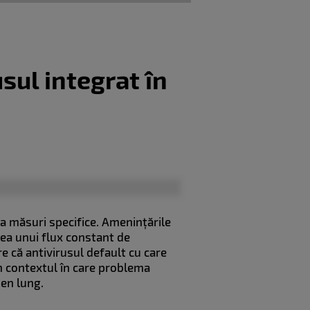
usul integrat în
va măsuri specifice. Amenințările
rea unui flux constant de
re că antivirusul default cu care
n contextul în care problema
rmen lung.