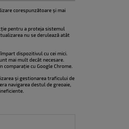
tilizare corespunzătoare și mai
cție pentru a proteja sistemul
ctualizarea nu se derulează atât
împart dispozitivul cu cei mici.
sunt mai mult decât necesare.
t în comparație cu Google Chrome.
izarea și gestionarea traficului de
dera navigarea destul de greoaie,
ineficiente.