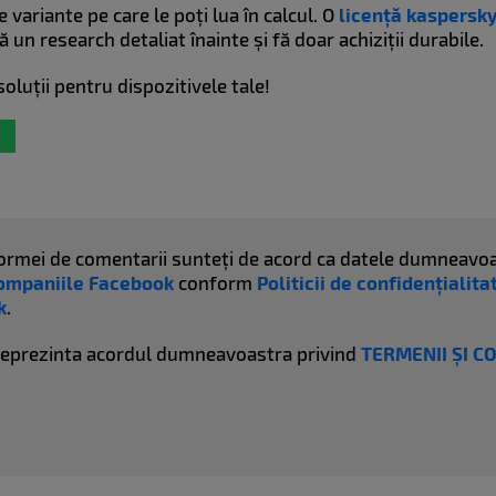
 variante pe care le poți lua în calcul. O
licență kaspersk
Fă un research detaliat înainte și fă doar achiziții durabile.
luții pentru dispozitivele tale!
atformei de comentarii sunteți de acord ca datele dumneavoa
ompaniile Facebook
conform
Politicii de confidențialit
k
.
reprezinta acordul dumneavoastra privind
TERMENII ȘI C