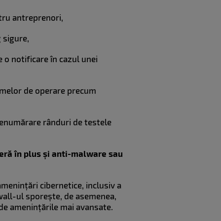
ntru antreprenori,
g sigure,
 o notificare în cazul unei
temelor de operare precum
 nenumărare rânduri de testele
eră în plus și anti-malware sau
enințări cibernetice, inclusiv a
wall-ul sporește, de asemenea,
, de amenințările mai avansate.