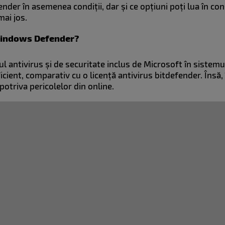
nder în asemenea condiții, dar și ce opțiuni poți lua în co
mai jos.
 Windows Defender?
ntivirus și de securitate inclus de Microsoft în sistemul
ficient, comparativ cu o licență antivirus bitdefender. Însă, 
mpotriva pericolelor din online.