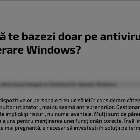
ă te bazezi doar pe antivir
erare Windows?
dispozitivelor personale trebuie să iei în considerare câte
multor utilizatori, mai cu seamă antreprenorilor. Gestiona
le implică și riscuri, nu numai avantaje. Mulți sunt de păre
 ajuns pentru menținerea unei funcționări corecte. Însă, î
n ce mai pregnantă, e necesar să investești în soluții pe te