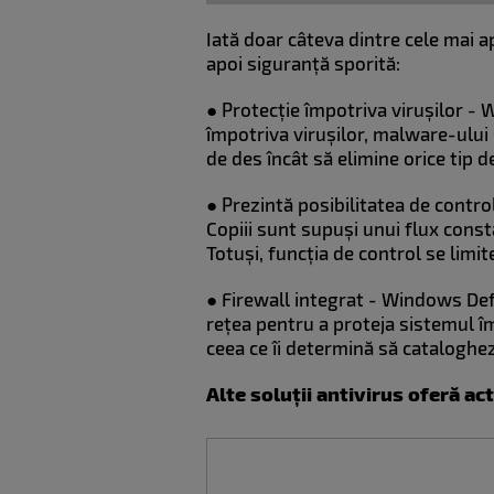
Iată doar câteva dintre cele mai a
apoi siguranță sporită:
●
Protecție împotriva virușilor -
împotriva virușilor, malware-ului 
de des încât să elimine orice tip 
●
Prezintă posibilitatea de control
Copiii sunt supuși unui flux cons
Totuși, funcția de control se lim
●
Firewall integrat - Windows Defe
rețea pentru a proteja sistemul îm
ceea ce îi determină să cataloghez
Alte soluții antivirus oferă ac