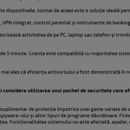
te dispozitivele, tocmai de aceea este o soluție ideală pe
e, VPN integrat, control parental și instrumente de bankin
orizează activitatea de pe PC, laptop sau telefon și trimite
de 5 minute. Licența este compatibilă cu majoritatea sis
, mai ales că eficiența antivursului a fost demonstrată în
i considera utilizarea unui pachet de securitate care of
uplimentar de protecție împotriva unei game variate de am
pyware-ului și altor tipuri de programe dăunătoare. Fire
ețea. Funcționalitatea sistemului nu este afectată, așadar