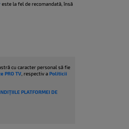
y
este la fel de recomandată, însă
stră cu caracter personal să fie
ate PRO TV
, respectiv a
Politicii
ONDIȚIILE PLATFORMEI DE