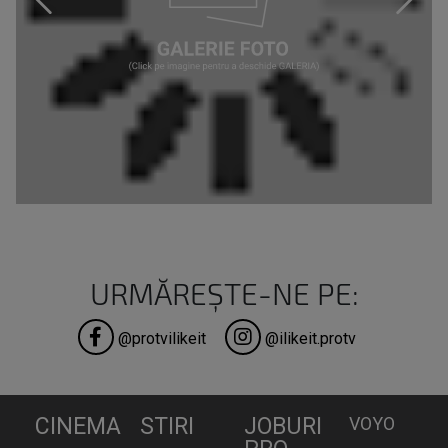
URMĂREȘTE-NE PE:
@protvilikeit
@ilikeit.protv
CINEMA
STIRI
JOBURI
VOYO