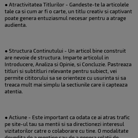
●
Atractivitatea Titlurilor - Gandeste-te la articolele
tale ca si cum ar fi o carte, un titlu creativ si captivant
poate genera entuziasmul necesar pentru a atrage
audienta.
●
Structura Continutului - Un articol bine construit
are nevoie de structura. Imparte articolul in
Introducere, Analiza si Opinie, si Concluzie. Pastreaza
titluri si subtitluri relevante pentru subiect, vei
permite cititorului sa se orienteze cu usurinta si sa
treaca mult mai simplu la sectiunile care ii capteaza
atentia.
●
Actiune - Este important ca odata ce ai atras trafic
pe site-ul tau sa mentii si sa directionezi interesul
vizitatorilor catre o colaborare cu tine. O modalitate
dovedita de a mentine sau de a genera relatii de