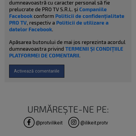
dumneavoastră cu caracter personal să fie
prelucrate de PRO TV S.R.L. și
Companiile
Facebook
conform
Politicii de confidențialitate
PRO TV
, respectiv a
Politicii de utilizare a
datelor Facebook
.
Apăsarea butonului de mai jos reprezinta acordul
dumneavoastra privind
TERMENII ȘI CONDIȚIILE
PLATFORMEI DE COMENTARII
.
Activează comentariile
URMĂREȘTE-NE PE:
@protvilikeit
@ilikeit.protv