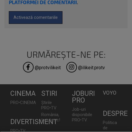
PLATFORMEI DE COMENTARII
.
Activează comentariile
URMĂREȘTE-NE PE:
@protvilikeit
@ilikeit.protv
CINEMA
STIRI
JOBURI
VOYO
PRO
PRO•CINEMA
Știrile
PRO•TV
Job-uri
DESPRE
România,
disponibile
te iubesc!
PRO•TV
DIVERTISMENT
Politica
de
PRO•TV