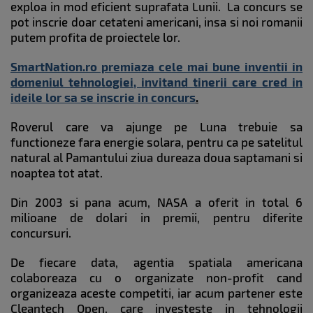
exploa in mod eficient suprafata Lunii. La concurs se
pot inscrie doar cetateni americani, insa si noi romanii
putem profita de proiectele lor.
SmartNation.ro premiaza cele mai bune inventii in
domeniul tehnologiei, invitand tinerii care cred in
ideile lor sa se inscrie in concurs
.
Roverul care va ajunge pe Luna trebuie sa
functioneze fara energie solara, pentru ca pe satelitul
natural al Pamantului ziua dureaza doua saptamani si
noaptea tot atat.
Din 2003 si pana acum, NASA a oferit in total 6
milioane de dolari in premii, pentru diferite
concursuri.
De fiecare data, agentia spatiala americana
colaboreaza cu o organizate non-profit cand
organizeaza aceste competiti, iar acum partener este
Cleantech Open, care investeste in tehnologii