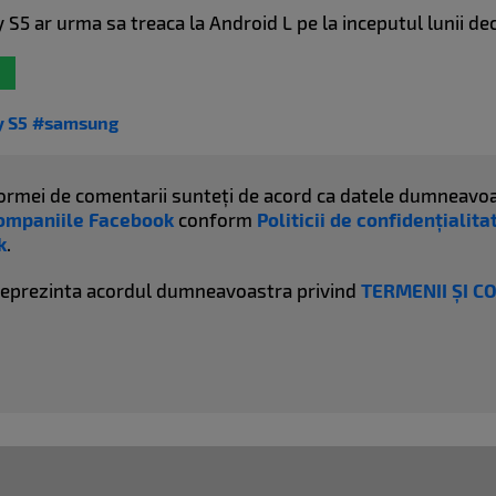
 S5 ar urma sa treaca la Android L pe la inceputul lunii de
 S5
#samsung
atformei de comentarii sunteți de acord ca datele dumneavoa
ompaniile Facebook
conform
Politicii de confidențialit
k
.
reprezinta acordul dumneavoastra privind
TERMENII ȘI C