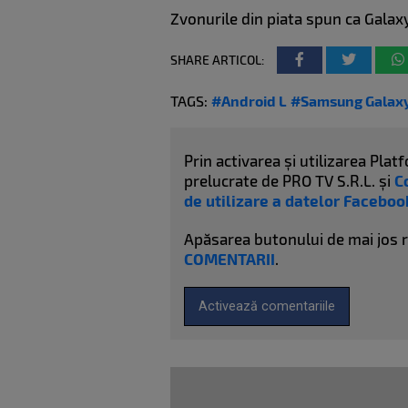
Zvonurile din piata spun ca Galaxy
SHARE ARTICOL:
TAGS:
#Android L
#Samsung Galaxy
Prin activarea și utilizarea Pl
prelucrate de PRO TV S.R.L. și
C
de utilizare a datelor Faceboo
Apăsarea butonului de mai jos 
COMENTARII
.
Activează comentariile