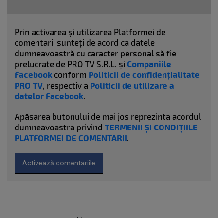
Prin activarea și utilizarea Platformei de
comentarii sunteți de acord ca datele
dumneavoastră cu caracter personal să fie
prelucrate de PRO TV S.R.L. și
Companiile
Facebook
conform
Politicii de confidențialitate
PRO TV
, respectiv a
Politicii de utilizare a
datelor Facebook
.
Apăsarea butonului de mai jos reprezinta acordul
dumneavoastra privind
TERMENII ȘI CONDIȚIILE
PLATFORMEI DE COMENTARII
.
Activează comentariile