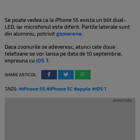
Se poate vedea ca la iPhone 5S exista un blit dual-
LED, iar microfonul este diferit. Partile laterale sunt
din aluminiu, potrivit
gsmarena
.
Daca zvonurile se adeveresc, atunci cele doua
telefoane se vor lansa pe data de 10 septembrie,
impreuna cu
iOS 7
.
SHARE ARTICOL:
TAGS:
#iPhone 5S
#iPhone 5C
#apple
#iOS 7