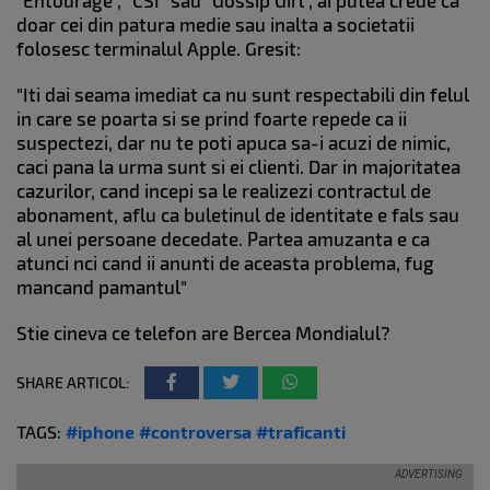
"Entourage", "CSI" sau "Gossip Girl", ai putea crede ca
doar cei din patura medie sau inalta a societatii
folosesc terminalul Apple. Gresit:
"Iti dai seama imediat ca nu sunt respectabili din felul
in care se poarta si se prind foarte repede ca ii
suspectezi, dar nu te poti apuca sa-i acuzi de nimic,
caci pana la urma sunt si ei clienti. Dar in majoritatea
cazurilor, cand incepi sa le realizezi contractul de
abonament, aflu ca buletinul de identitate e fals sau
al unei persoane decedate. Partea amuzanta e ca
atunci nci cand ii anunti de aceasta problema, fug
mancand pamantul"
Stie cineva ce telefon are Bercea Mondialul?
SHARE ARTICOL:
TAGS:
#iphone
#controversa
#traficanti