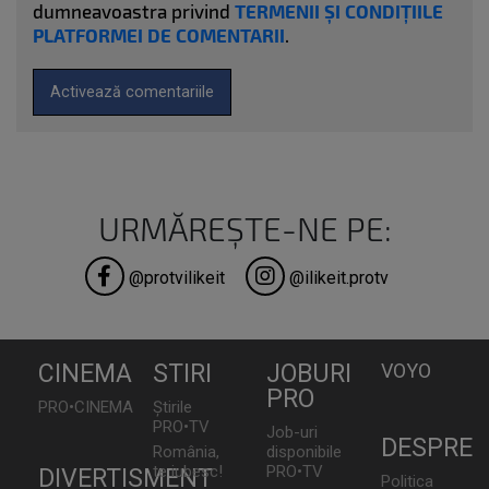
dumneavoastra privind
TERMENII ȘI CONDIȚIILE
PLATFORMEI DE COMENTARII
.
Activează comentariile
URMĂREȘTE-NE PE:
@protvilikeit
@ilikeit.protv
CINEMA
STIRI
JOBURI
VOYO
PRO
PRO•CINEMA
Știrile
PRO•TV
Job-uri
DESPRE
România,
disponibile
te iubesc!
PRO•TV
DIVERTISMENT
Politica