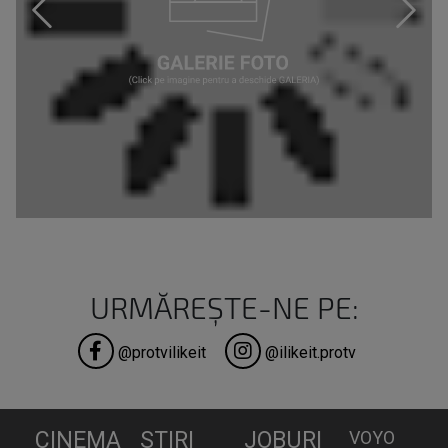
URMĂREȘTE-NE PE:
@protvilikeit
@ilikeit.protv
CINEMA
STIRI
JOBURI
VOYO