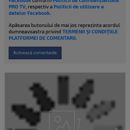
Facebook
conform
Politicii de confidențialitate
PRO TV
, respectiv a
Politicii de utilizare a
datelor Facebook
.
Apăsarea butonului de mai jos reprezinta acordul
dumneavoastra privind
TERMENII ȘI CONDIȚIILE
PLATFORMEI DE COMENTARII
.
Activează comentariile