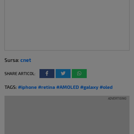
Sursa:
cnet
SHARE ARTICOL:
TAGS:
#iphone
#retina
#AMOLED
#galaxy
#oled