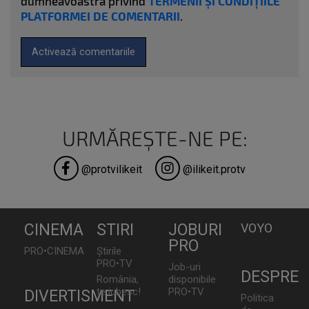
dumneavoastra privind
TERMENII ȘI CONDIȚIILE
PLATFORMEI DE COMENTARII
.
Activează comentariile
URMĂREȘTE-NE PE:
@protvilikeit
@ilikeit.protv
CINEMA
STIRI
JOBURI
VOYO
PRO
PRO•CINEMA
Știrile
PRO•TV
Job-uri
DESPRE
România,
disponibile
te iubesc!
PRO•TV
DIVERTISMENT
Politica