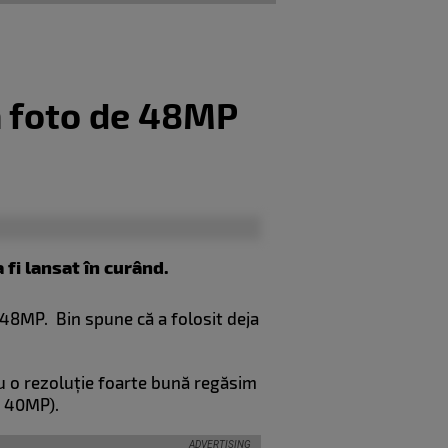
ă foto de 48MP
 fi lansat în curând.
 48MP. Bin spune că a folosit deja
u o rezoluție foarte bună regăsim
e 40MP).