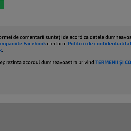
atformei de comentarii sunteți de acord ca datele dumneavoa
ompaniile Facebook
conform
Politicii de confidențialit
k
.
reprezinta acordul dumneavoastra privind
TERMENII ȘI C