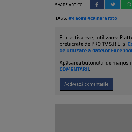
SHARE ARTICOL:
TAGS:
#xiaomi
#camera foto
Prin activarea și utilizarea Pl
prelucrate de PRO TV S.R.L. și
C
de utilizare a datelor Faceboo
Apăsarea butonului de mai jos 
COMENTARII
.
Activează comentariile