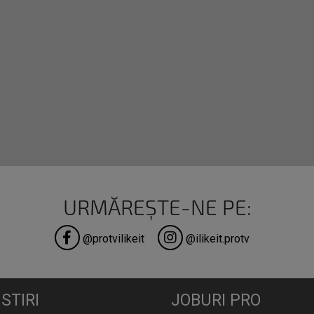
URMĂREȘTE-NE PE:
@protvilikeit
@ilikeit.protv
STIRI
JOBURI PRO