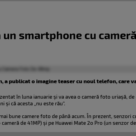
a un smartphone cu camer
, a publicat o imagine teaser cu noul telefon, care va
entat în luna ianuarie și va avea o cameră foto uriașă, de
i și că acesta „nu este rău”.
 mai bune camere foto de până acum. În prezent, senzori c
o cameră de 41MP) și pe Huawei Mate 2o Pro (un senzor d