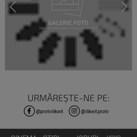
URMĂREȘTE-NE PE:
@protvilikeit
@ilikeit.protv