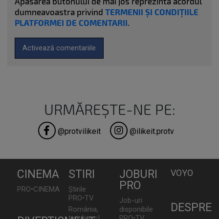
Apăsarea butonului de mai jos reprezinta acordul
dumneavoastra privind
TERMENII ȘI CONDIȚIILE
PLATFORMEI DE COMENTARII
.
Activează comentariile
URMĂREȘTE-NE PE:
@protvilikeit
@ilikeit.protv
CINEMA
STIRI
JOBURI
VOYO
PRO
PRO•CINEMA
Știrile
PRO•TV
Job-uri
DESPRE
România,
disponibile
te iubesc!
PRO•TV