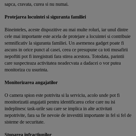
sapca, cravata, curea si nu numai.
Protejarea locuintei si siguranta familiei
Bineinteles, aceste dispozitive au mai multe roluri, iar unul dintre
cele mai importante este acela de protejare a locuintei si contribuie
semnificativ la siguranta familiei. Un asemenea gadget poate fi
ascuns in orice punct al casei, ceea ce presupune ca toti musafirii
nepoftiti pot fi inregistrati fara stirea acestora. Totodata, parintii
care suspecteaza activitatea neadecvata a dadacei o vor putea
monitoriza cu usurinta.
Monitorizarea angajatilor
O camera spion este potrivita si la serviciu, acolo unde pot fi
monitorizatii angajatii pentru identificarea celor care nu isi
indeplinesc task-urile sau care se implica in alte activitati
nepotrivite, fara sa fie nevoie de investitii importante in fel si fel de
sisteme de securitate.
Stoparea infractiunilor