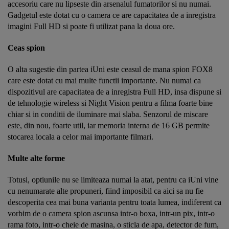
accesoriu care nu lipseste din arsenalul fumatorilor si nu numai.
Gadgetul este dotat cu o camera ce are capacitatea de a inregistra
imagini Full HD si poate fi utilizat pana la doua ore.
Ceas spion
O alta sugestie din partea iUni este ceasul de mana spion FOX8
care este dotat cu mai multe functii importante. Nu numai ca
dispozitivul are capacitatea de a inregistra Full HD, insa dispune si
de tehnologie wireless si Night Vision pentru a filma foarte bine
chiar si in conditii de iluminare mai slaba. Senzorul de miscare
este, din nou, foarte util, iar memoria interna de 16 GB permite
stocarea locala a celor mai importante filmari.
Multe alte forme
Totusi, optiunile nu se limiteaza numai la atat, pentru ca iUni vine
cu nenumarate alte propuneri, fiind imposibil ca aici sa nu fie
descoperita cea mai buna varianta pentru toata lumea, indiferent ca
vorbim de o camera spion ascunsa intr-o boxa, intr-un pix, intr-o
rama foto, intr-o cheie de masina, o sticla de apa, detector de fum,