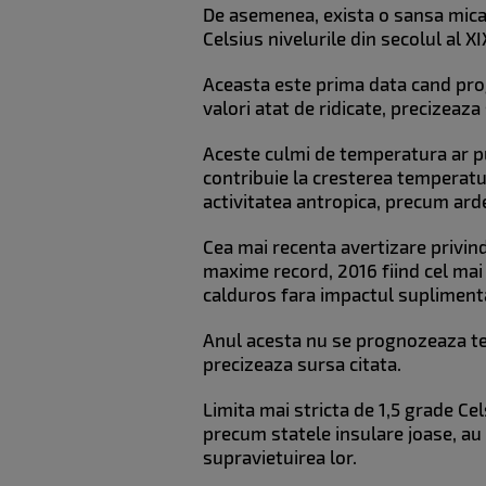
De asemenea, exista o sansa mica -
Celsius nivelurile din secolul al X
Aceasta este prima data cand prog
valori atat de ridicate, precizeaza
Aceste culmi de temperatura ar put
contribuie la cresterea temperatur
activitatea antropica, precum arde
Cea mai recenta avertizare privind
maxime record, 2016 fiind cel mai f
calduros fara impactul supliment
Anul acesta nu se prognozeaza tem
precizeaza sursa citata.
Limita mai stricta de 1,5 grade Ce
precum statele insulare joase, au 
supravietuirea lor.