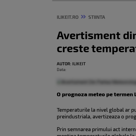
ILIKEIT.RO
STIINTA
Avertisment din
creste temperatu
AUTOR:
ILIKEIT
Data:
O prognoza meteo pe termen lu
Temperaturile la nivel global ar pu
preindustriala, avertizeaza o prog
Prin semnarea primului act interna
mentina temperaturile globale la 