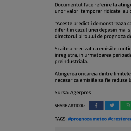
Documentul face referire la ating
unor valori temporar ridicate, au 
''Aceste predictii demonstreaza ca 
diferit in cazul unei depasiri mai 
directorul biroului de prognoza d
Scaife a precizat ca emisiile conti
inregistra, in urmatoarea perioada
preindustriala.
Atingerea oricareia dintre limitel
necesar ca emisiile sa fie reduse 
Sursa: Agerpres
SHARE ARTICOL:
TAGS:
#prognoza meteo
#crestere