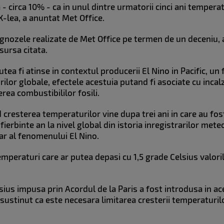
 circa 10% - ca in unul dintre urmatorii cinci ani tempera
IX-lea, a anuntat Met Office.
nozele realizate de Met Office pe termen de un deceniu, a
 sursa citata.
ea fi atinse in contextul producerii El Nino in Pacific, u
ilor globale, efectele acestuia putand fi asociate cu incal
rea combustibililor fosili.
 cresterea temperaturilor vine dupa trei ani in care au fo
ierbinte an la nivel global din istoria inregistrarilor mete
ar al fenomenului El Nino.
peraturi care ar putea depasi cu 1,5 grade Celsius valoril
lsius impusa prin Acordul de la Paris a fost introdusa in 
sustinut ca este necesara limitarea cresterii temperaturil