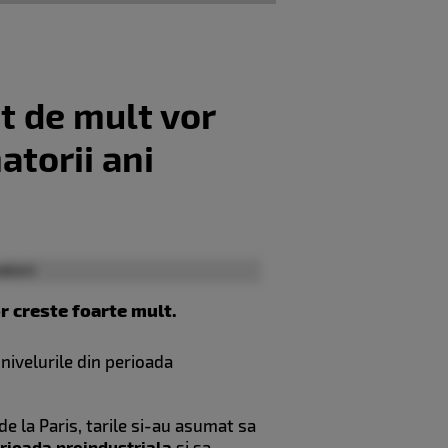
t de mult vor
atorii ani
r creste foarte mult.
 nivelurile din perioada
e la Paris, tarile si-au asumat sa
erioada preindustriala
si sa