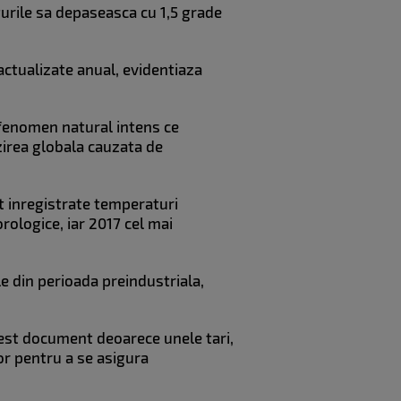
turile sa depaseasca cu 1,5 grade
ctualizate anual, evidentiaza
n fenomen natural intens ce
zirea globala cauzata de
st inregistrate temperaturi
orologice, iar 2017 cel mai
e din perioada preindustriala,
acest document deoarece unele tari,
or pentru a se asigura