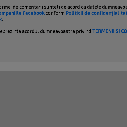
atformei de comentarii sunteți de acord ca datele dumneavoa
ompaniile Facebook
conform
Politicii de confidențialit
k
.
reprezinta acordul dumneavoastra privind
TERMENII ȘI C