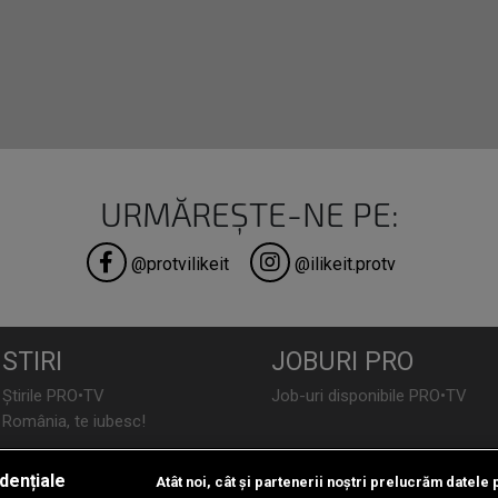
URMĂREȘTE-NE PE:
@protvilikeit
@ilikeit.protv
STIRI
JOBURI PRO
Știrile PRO•TV
Job-uri disponibile PRO•TV
România, te iubesc!
LIFESTYLE
dențiale
Atât noi, cât și partenerii noștri prelucrăm datele 
TEHNOLOGIE