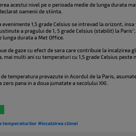
erea acestui nivel pe o perioada medie de lunga durata mai
declarat oamenii de stiinta.
evenimente 1,5 grade Celsius se intrevad la orizont, insa tip
sustinute a pragului de 1, 5 grade Celsius (stabilit) la Paris
e lunga durata a Met Office.
nue de gaze cu efect de sera care contribuie la incalzirea g
, mai multi ani cu temperaturi cu 1,5 grade Celsius peste n
e de temperatura prevazute in Acordul de la Paris, asumate 
la zero pana in a doua jumatate a secolului XXI.
a temperaturilor
#incalzirea climei