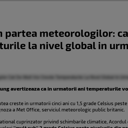
 partea meteorologilor: ca
rile la nivel global in urm
ng avertizeaza ca in urmatorii ani temperaturile vo
tea creste in urmatorii cinci ani cu 1,5 grade Celsius peste
noza a Met Office, serviciul meteorologic public britanic.
tional cuprinzator privind schimbarile climatice, Acordul d
valori
''mult sub'' 2 grade Celsius peste nivelurile din p