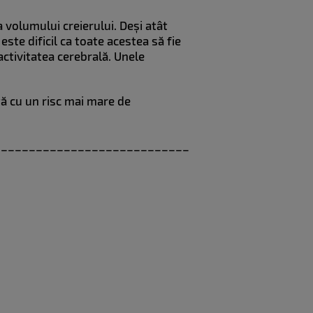
a volumului creierului. Deși atât
este dificil ca toate acestea să fie
activitatea cerebrală. Unele
tă cu un risc mai mare de
____________________________