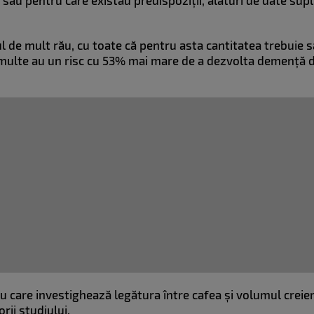
te sau pentru care existau predispoziții, alături de date s
l de mult rău, cu toate că pentru asta cantitatea trebuie 
 multe au un risc cu 53% mai mare de a dezvolta demență 
u care investighează legătura între cafea și volumul creie
rii studiului.