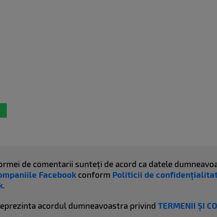
atformei de comentarii sunteți de acord ca datele dumneavoa
ompaniile Facebook
conform
Politicii de confidențialit
k
.
reprezinta acordul dumneavoastra privind
TERMENII ȘI C