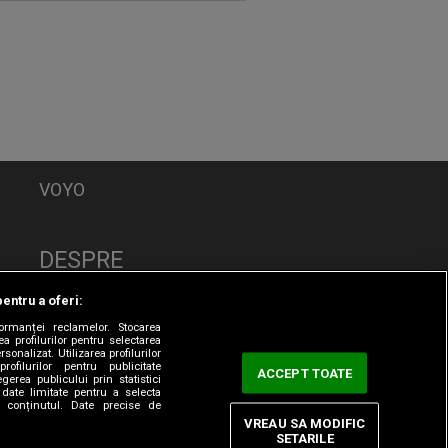
VOYO
DESPRE
Politica de Confidențialitate
pentru a oferi:
Contact
formanței reclamelor. Stocarea
CNA
a profilurilor pentru selectarea
sonalizat. Utilizarea profilurilor
rofilurilor pentru publicitate
ACCEPT TOATE
erea publicului prin statistici
date limitate pentru a selecta
ta conținutul. Date precise de
VREAU SA MODIFIC
SETARILE