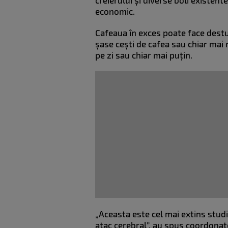
creierului și diverse boli existen
economic.
Cafeaua în exces poate face destu
șase cești de cafea sau chiar mai
pe zi sau chiar mai puțin.
„Aceasta este cel mai extins studi
atac cerebral”, au spus coordonato