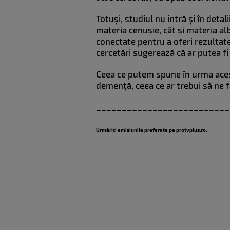
Totuși, studiul nu intră și în deta
materia cenușie, cât și materia alb
conectate pentru a oferi rezultate
cercetări sugerează că ar putea fi
Ceea ce putem spune în urma acest
demență, ceea ce ar trebui să ne f
__________________________
Urmăriți emisiunile preferate pe protvplus.ro: