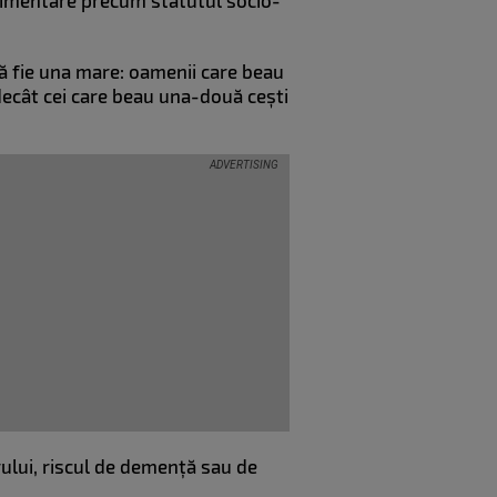
uplimentare precum statutul socio-
să fie una mare: oamenii care beau
decât cei care beau una-două cești
rului, riscul de demență sau de