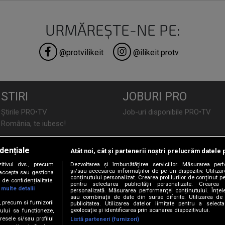
URMĂREȘTE-NE PE:
@protvilikeit
@ilikeit.protv
STIRI
JOBURI PRO
Știrile PRO•TV
Job-uri disponibile PRO•TV
România, te iubesc!
LIFESTYLE
dențiale
Atât noi, cât și partenerii noștri prelucrăm datele 
TEHNOLOGIE
Doctor de Bine
tivul dvs., precum
Dezvoltarea și îmbunătățirea serviciilor. Măsurarea per
I Like IT
Acasă
și/sau accesarea informațiilor de pe un dispozitiv. Utilizare
i accepta sau gestiona
conținutului personalizat. Crearea profilurilor de conținut per
de confidențialitate.
Acasă Gold
pentru selectarea publicității personalizate. Crearea p
 multe detalii
personalizată. Măsurarea performanței conținutului. Înțeleg
Perfecte
sau combinații de date din surse diferite. Utilizarea de 
SPORT
e, precum si furnizorii
publicitatea. Utilizarea datelor limitate pentru a selec
DeBărbați
geolocație și identificarea prin scanarea dispozitivului.
ului sa functioneze,
Foodstory
resele si/sau profilul
Sport.ro
Listă parteneri (furnizori)