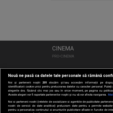
CINEMA
PRO•CINEMA
DIVERTISMENT
Nouă ne pasă ca datele tale personale să rămână confi
PRO•TV
Noi și partenerii noștri
201
stocăm și/sau accesăm informații pe dispozi
Românii au Talent
identificatorii cookie unici pentru prelucrarea datelor cu caracter personal. Puteț
alegerile dvs. făcând clic mai jos sau în orice moment, pe pagina cu politica 
Vocea României
Aceste alegeri vor fi raportate partenerilor noștri și nu vă vor afecta navigarea.
Mai
Las Fierbinți
Noi si partenerii nostri (retelele de socializare si agentiile de publicitate partener
Apropo TV
nostri de servicii de date analitice) prelucram date pentru a permite website-
pentru a personaliza continutul si anunturile publicitare afisate in functie de inte