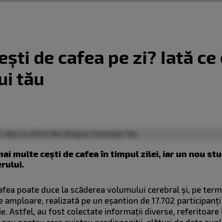
ști de cafea pe zi? Iată ce
ui tău
ai multe cești de cafea în timpul zilei, iar un nou st
erului.
afea poate duce la scăderea volumului cerebral și, pe term
amploare, realizată pe un eșantion de 17.702 participanți 
nie. Astfel, au fost colectate informații diverse, referitoa