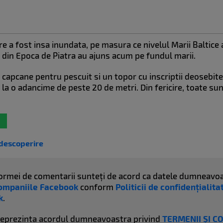
re a fost insa inundata, pe masura ce nivelul Marii Baltice 
de din Epoca de Piatra au ajuns acum pe fundul marii.
it capcane pentru pescuit si un topor cu inscriptii deosebit
a la o adancime de peste 20 de metri. Din fericire, toate su
descoperire
atformei de comentarii sunteți de acord ca datele dumneavoa
ompaniile Facebook
conform
Politicii de confidențialit
k
.
reprezinta acordul dumneavoastra privind
TERMENII ȘI C