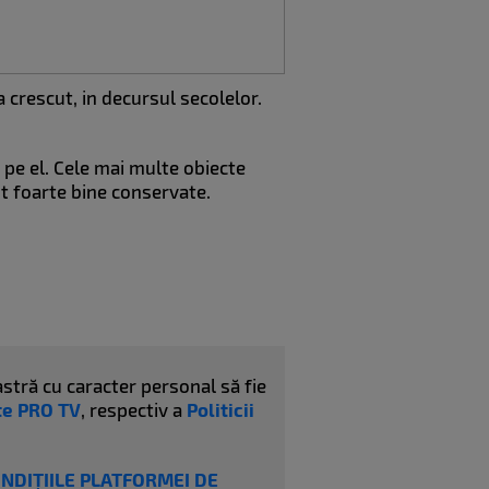
a crescut, in decursul secolelor.
e pe el. Cele mai multe obiecte
nt foarte bine conservate.
stră cu caracter personal să fie
ate PRO TV
, respectiv a
Politicii
ONDIȚIILE PLATFORMEI DE