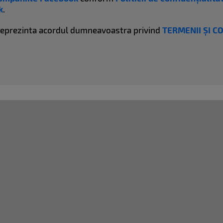
k
.
reprezinta acordul dumneavoastra privind
TERMENII ȘI C