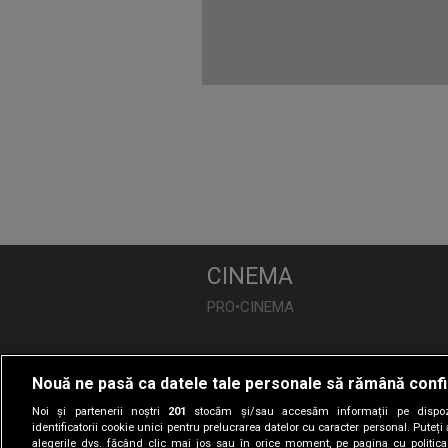
CINEMA
PRO•CINEMA
DIVERTISMENT
Nouă ne pasă ca datele tale personale să rămână confi
PRO•TV
Noi și partenerii noștri
201
stocăm și/sau accesăm informații pe dispozi
Românii au Talent
identificatorii cookie unici pentru prelucrarea datelor cu caracter personal. Puteț
alegerile dvs. făcând clic mai jos sau în orice moment, pe pagina cu politica 