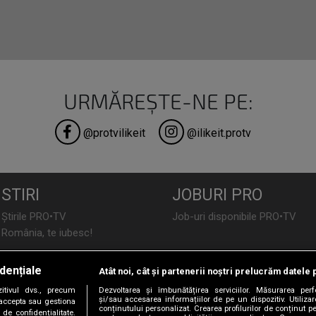
URMĂREȘTE-NE PE:
@protvilikeit
@ilikeit.protv
STIRI
JOBURI PRO
Știrile PRO•TV
Job-uri disponibile PRO•TV
România, te iubesc!
LIFESTYLE
dențiale
Atât noi, cât și partenerii noștri prelucrăm datele 
TEHNOLOGIE
Doctor de Bine
tivul dvs., precum
Dezvoltarea și îmbunătățirea serviciilor. Măsurarea per
I Like IT
Acasă
și/sau accesarea informațiilor de pe un dispozitiv. Utilizare
i accepta sau gestiona
conținutului personalizat. Crearea profilurilor de conținut per
de confidențialitate.