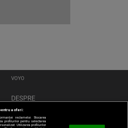
VOYO
DESPRE
Politica de Confidențialitate
pentru a oferi:
Contact
formanței reclamelor. Stocarea
CNA
a profilurilor pentru selectarea
sonalizat. Utilizarea profilurilor