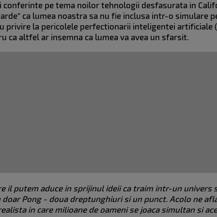
i conferinte pe tema noilor tehnologii desfasurata in Calif
iarde" ca lumea noastra sa nu fie inclusa intr-o simulare p
privire la pericolele perfectionarii inteligentei artificiale 
ru ca altfel ar insemna ca lumea va avea un sfarsit.
 il putem aduce in sprijinul ideii ca traim intr-un univers 
doar Pong - doua dreptunghiuri si un punct. Acolo ne afla
ealista in care milioane de oameni se joaca simultan si ace