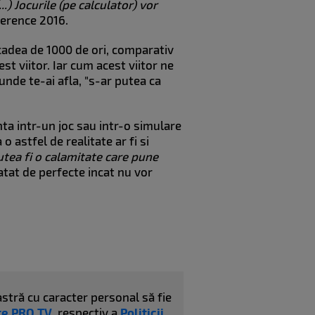
.) Jocurile (pe calculator) vor
ference 2016.
scadea de 1000 de ori, comparativ
st viitor. Iar cum acest viitor ne
iunde te-ai afla, "s-ar putea ca
nta intr-un joc sau intr-o simulare
o astfel de realitate ar fi si
utea fi o calamitate care pune
tat de perfecte incat nu vor
stră cu caracter personal să fie
ate PRO TV
, respectiv a
Politicii