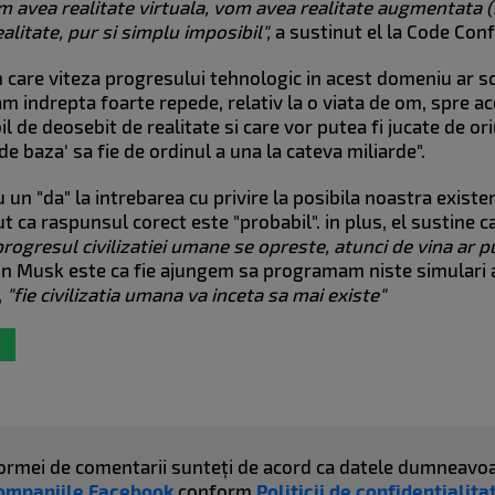
m avea realitate virtuala, vom avea realitate augmentata (..
litate, pur si simplu imposibil",
a sustinut el la Code Con
a in care viteza progresului tehnologic in acest domeniu ar 
am indrepta foarte repede, relativ la o viata de om, spre ace
il de deosebit de realitate si care vor putea fi jucate de or
de baza' sa fie de ordinul a una la cateva miliarde".
 un "da" la intrebarea cu privire la posibila noastra existe
 ca raspunsul corect este "probabil". in plus, el sustine ca 
rogresul civilizatiei umane se opreste, atunci de vina ar p
on Musk este ca fie ajungem sa programam niste simulari a
,
"fie civilizatia umana va inceta sa mai existe"
atformei de comentarii sunteți de acord ca datele dumneavoa
ompaniile Facebook
conform
Politicii de confidențialit