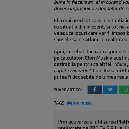
bune in fiecare an. si in curand vo
deveni imposibil de deosebit de rea
El a mai precizat ca si in situati
cu situatia din prezent, si tot ne-
va aduce jocuri care vor fi imposib
sansele sa ne aflam in 'realitatea 
Apoi, intrebat daca ar raspunde cu
pe calculator, Elon Musk a sustinut
dezirabila pentru ca altfel,
"daca p
capat civilizatiei".
Concluzia lui El
putea fi deosebite de lumea reala
SHARE ARTICOL:
TAGS:
#elon musk
Prin activarea și utilizarea Pl
prelucrate de PRO TV S.R.L. și
C