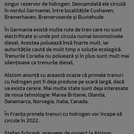
singur rezervor de hidrogen. Deocamdată ele circulă
în nordul Germaniei, între localitățile Cuxhaven,
Bremerhaven, Bremervoerde și Buxtehude.
În Germania există multe rute de tren care nu sunt
electrificate și unde pot circula numai locomotivele
diesel. Acestea poluează însă foarte mult, iar
autoritățile caută de mult timp o soluție ecologică.
Trenurile Coradia nu poluează și în plus sunt mult mai
silențioase ca trenurile diesel.
Alstom anunță cu această ocazie că primele trenuri
cu hidrogen pot fi deja produse pe scară largă, dacă
va exista cerere. Mai multe state sunt deja interesate
de noua tehnologie: Marea Britanie, Olanda,
Danemarca, Norvegia, Italia, Canada.
În Franța primele trenuri cu hidrogen vor începe să
circule în 2022.
Stefan Schrank, manager de proiect la Alstom,