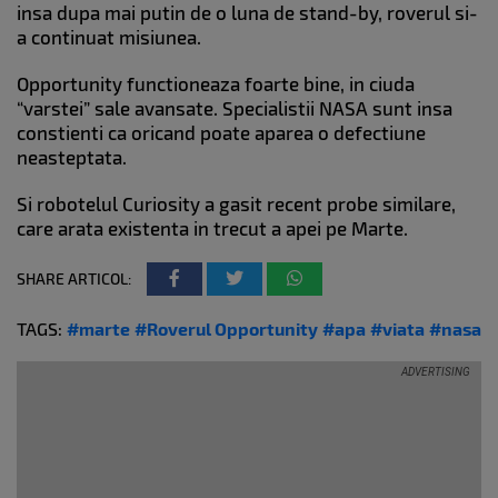
insa dupa mai putin de o luna de stand-by, roverul si-
a continuat misiunea.
Opportunity functioneaza foarte bine, in ciuda
“varstei” sale avansate. Specialistii NASA sunt insa
constienti ca oricand poate aparea o defectiune
neasteptata.
Si robotelul Curiosity a gasit recent probe similare,
care arata existenta in trecut a apei pe Marte.
SHARE ARTICOL:
TAGS:
#marte
#Roverul Opportunity
#apa
#viata
#nasa