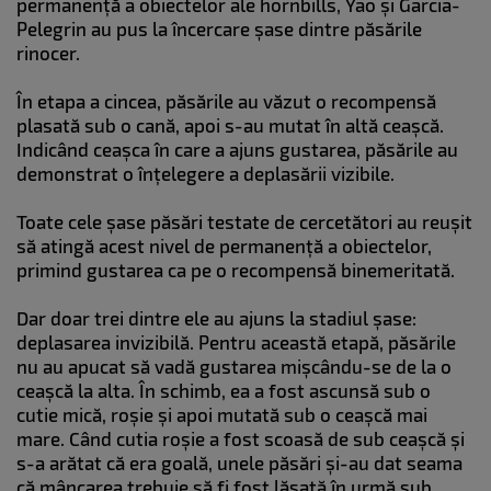
permanență a obiectelor ale hornbills, Yao și Garcia-
Pelegrin au pus la încercare șase dintre păsările
rinocer.
În etapa a cincea, păsările au văzut o recompensă
plasată sub o cană, apoi s-au mutat în altă ceașcă.
Indicând ceașca în care a ajuns gustarea, păsările au
demonstrat o înțelegere a deplasării vizibile.
Toate cele șase păsări testate de cercetători au reușit
să atingă acest nivel de permanență a obiectelor,
primind gustarea ca pe o recompensă binemeritată.
Dar doar trei dintre ele au ajuns la stadiul șase:
deplasarea invizibilă. Pentru această etapă, păsările
nu au apucat să vadă gustarea mișcându-se de la o
ceașcă la alta. În schimb, ea a fost ascunsă sub o
cutie mică, roșie și apoi mutată sub o ceașcă mai
mare. Când cutia roșie a fost scoasă de sub ceașcă și
s-a arătat că era goală, unele păsări și-au dat seama
că mâncarea trebuie să fi fost lăsată în urmă sub