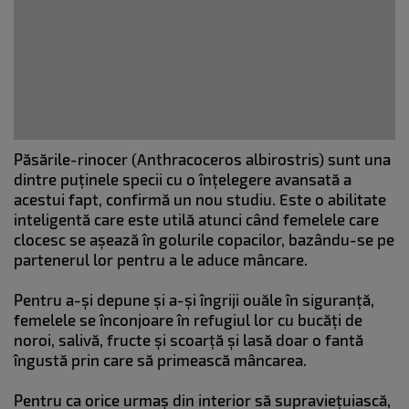
Păsările-rinocer (Anthracoceros albirostris) sunt una
dintre puținele specii cu o înțelegere avansată a
acestui fapt, confirmă un nou studiu. Este o abilitate
inteligentă care este utilă atunci când femelele care
clocesc se așează în golurile copacilor, bazându-se pe
partenerul lor pentru a le aduce mâncare.
Pentru a-și depune și a-și îngriji ouăle în siguranță,
femelele se înconjoare în refugiul lor cu bucăți de
noroi, salivă, fructe și scoarță și lasă doar o fantă
îngustă prin care să primească mâncarea.
Pentru ca orice urmaș din interior să supraviețuiască,