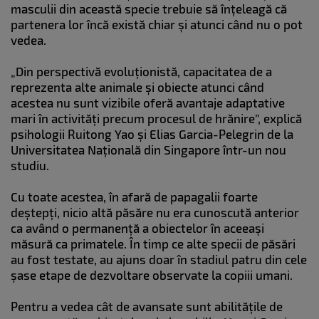
masculii din această specie trebuie să înțeleagă că
partenera lor încă există chiar și atunci când nu o pot
vedea.
„Din perspectivă evoluționistă, capacitatea de a
reprezenta alte animale și obiecte atunci când
acestea nu sunt vizibile oferă avantaje adaptative
mari în activități precum procesul de hrănire”, explică
psihologii Ruitong Yao și Elias Garcia-Pelegrin de la
Universitatea Națională din Singapore într-un nou
studiu.
Cu toate acestea, în afară de papagalii foarte
deștepți, nicio altă păsăre nu era cunoscută anterior
ca având o permanență a obiectelor în aceeași
măsură ca primatele. În timp ce alte specii de păsări
au fost testate, au ajuns doar în stadiul patru din cele
șase etape de dezvoltare observate la copiii umani.
Pentru a vedea cât de avansate sunt abilitățile de