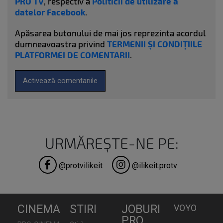
PRO TV
, respectiv a
Politicii de utilizare a
datelor Facebook
.
Apăsarea butonului de mai jos reprezinta acordul
dumneavoastra privind
TERMENII ȘI CONDIȚIILE
PLATFORMEI DE COMENTARII
.
Activează comentariile
URMĂREȘTE-NE PE:
@protvilikeit
@ilikeit.protv
CINEMA
STIRI
JOBURI
VOYO
PRO