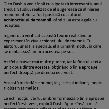
Glen Dash a venit însă cu o ipoteză interesantă, anul
trecut. Studiul realizat de el sugerează că alinierea
monumentelor a fost posibilă cu ajutorul
echinocțiului de toamnă,
când ziua este egală cu
noaptea.
Inginerul a verificat această teorie realizând un
experiment în ziua echinocțiului de toamnă. Cu
ajutorul unei tije speciale, el a urmărit modul în care
se deplasează umbra acesteia pe sol.
Astfel a trasat mai multe puncte, iar la finalul zilei a
unit două dintre acestea, obținând o linie aproape
perfect dreaptă, pe direcția est-vest.
Această metodă se numește și cercul indian și poate
fi observat mai jos:
La echinocțiu, vârful umbrei formează o linie aproape
perfectă est-vest, explică Dash. Apare însă o mică
eroare, care este similară celei pe care au făcut-o