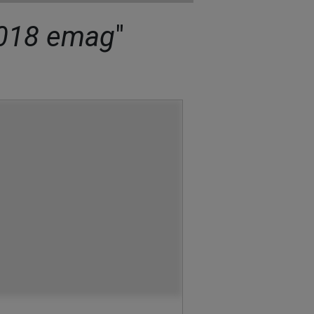
2018 emag
"