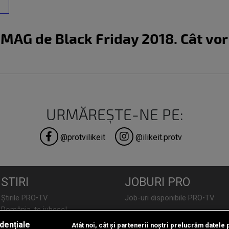
eMAG de Black Friday 2018. Cât vor
URMĂREȘTE-NE PE:
@protvilikeit
@ilikeit.protv
STIRI
JOBURI PRO
Știrile PRO•TV
Job-uri disponibile PRO•TV
România, te iubesc!
dențiale
Atât noi, cât și partenerii noștri prelucrăm datele 