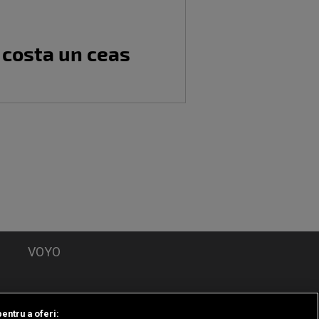
 costa un ceas
VOYO
DESPRE
pentru a oferi: