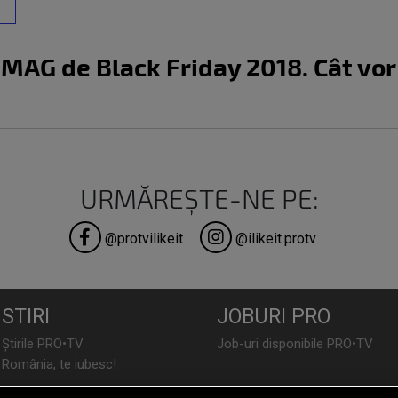
eMAG de Black Friday 2018. Cât vor
URMĂREȘTE-NE PE:
@protvilikeit
@ilikeit.protv
STIRI
JOBURI PRO
Știrile PRO•TV
Job-uri disponibile PRO•TV
România, te iubesc!