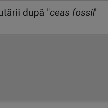
tării după "
ceas fossil
"