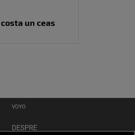
 costa un ceas
VOYO
DESPRE