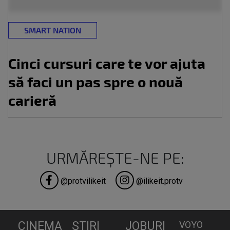
SMART NATION
Cinci cursuri care te vor ajuta
să faci un pas spre o nouă
carieră
URMĂREȘTE-NE PE:
@protvilikeit
@ilikeit.protv
CINEMA
STIRI
JOBURI
VOYO