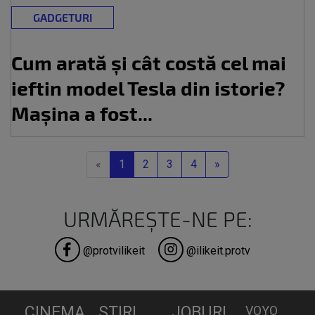
GADGETURI
Cum arată și cât costă cel mai
ieftin model Tesla din istorie?
Mașina a fost...
Previous
Next
«
1
2
3
4
»
URMĂREȘTE-NE PE:
@protvilikeit
@ilikeit.protv
CINEMA
STIRI
JOBURI
VOYO