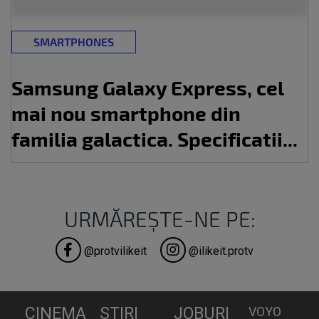
SMARTPHONES
Samsung Galaxy Express, cel
mai nou smartphone din
familia galactica. Specificatii...
URMĂREȘTE-NE PE:
@protvilikeit
@ilikeit.protv
CINEMA
STIRI
JOBURI
VOYO