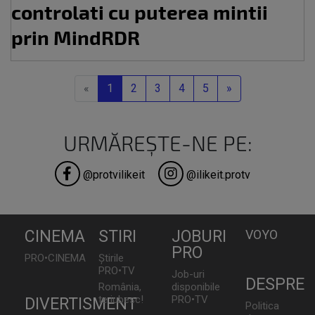
controlati cu puterea mintii
prin MindRDR
Previous
Next
«
1
2
3
4
5
»
URMĂREȘTE-NE PE:
@protvilikeit
@ilikeit.protv
CINEMA
STIRI
JOBURI
VOYO
PRO
PRO•CINEMA
Știrile
PRO•TV
Job-uri
DESPRE
România,
disponibile
te iubesc!
PRO•TV
DIVERTISMENT
Politica