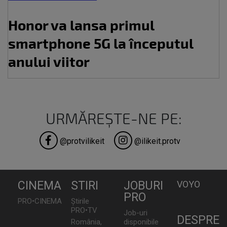
Honor va lansa primul
smartphone 5G la începutul
anului viitor
URMĂREȘTE-NE PE:
@protvilikeit
@ilikeit.protv
CINEMA
STIRI
JOBURI
VOYO
PRO
PRO•CINEMA
Știrile
PRO•TV
Job-uri
DESPRE
România,
disponibile